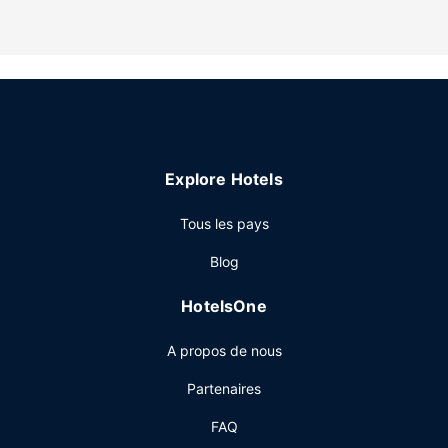
de toilette gratuits.
Les services sur place
La détente avant tout ! Profitez des nombreuses options
de loisirs disponibles dans l'hébergement, notamment une
piscine extérieure, ou admirez la vue qui vous est offerte
depuis une terrasse et un jardin. Parmi les équipements et
services offerts par cet appartement vous trouvez
Explore Hotels
également l'accès Wi-Fi à Internet gratuit et des
barbecues.
Tous les pays
Autres services
Blog
Les équipements et services proposés incluent un
personnel polyglotte, une consigne à bagages et une
HotelsOne
laverie. Un parking gratuit est disponible dans l'enceinte
de l'hébergement.
A propos de nous
Partenaires
FAQ