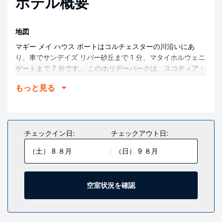
ホテル概要
地図
マギー メイ ハウス ボートはコルチェスターの川沿いにあ
り、車でサンデイズ リバー砂丘まで 1 分、マタイホルウェニ
ゲートまで 7 分です。 このホリデーパークは、スコティア・
トゥース・アンド・クロー・サファリまで 22.4 km、コエガ
もっと見る
カンファレンスセンターまで 24.6 km の場所にあります。
部屋
客室はそれぞれ異なる装飾のが施されており、おくつろぎい
ただけます。シャワー付きのバスルームが備わっています。
チェックイン日:
チェックアウト日:
施設
（土） 8 ８月
（日） 9 ８月
このホリデーパークに滞在中は、喫煙スペース、モーターボ
ート (敷地内)、ボート / カヌー (敷地内)などの設備やサービ
スを利用できます。ご滞在中は、水上スキー (敷地内)、ボー
空室状況を確認
トツアー (敷地内)、野生生物観察 (近隣)などのアクティビテ
ィが楽しめます。
レストラン