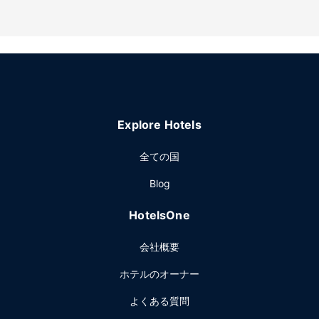
マギー メイ ハウス ボートにご滞在中は、レストランでお食
事をお楽しみください。オーダー形式の朝食を毎日、お召し
上がりいただけます (有料)。
その他の施設
敷地内にはセルフパーキング (無料) が備わっています。
Explore Hotels
全ての国
Blog
HotelsOne
会社概要
ホテルのオーナー
よくある質問