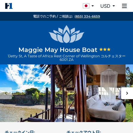
USD
電話でのご予約 / ご相談は:
(855) 334-6659
Maggie May House Boat
1Jetty St, A Taste of Africa Rest Corner of Wellington
コルチェスター
6001
ZA
チェックイン日:
チェックアウト日: