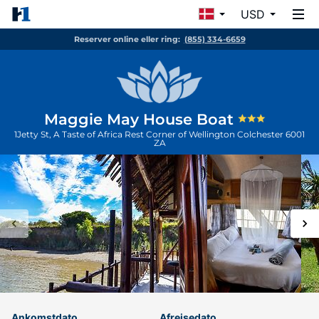
USD
Reserver online eller ring:
(855) 334-6659
Maggie May House Boat
1Jetty St, A Taste of Africa Rest Corner of Wellington
Colchester
6001
ZA
Ankomstdato
Afrejsedato