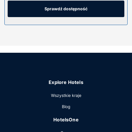
telewizja cyfrowa. Wyposażenie łazienki: wanna połączona
z prysznicem, bezpłatne przybory toaletowe i suszarki do
Sprawdź dostępność
włosów. Udogodnienia obejmują telefon oraz zestawy do
parzenia kawy i herbaty i żelazka i deski do prasowania.
Udogodnienia w obiekcie
Dostępne udogodnienia rekreacyjne to sauna i centrum
fitness. Ten hotel oferuje również udogodnienia takie jak
bezpłatny bezprzewodowy dostęp do internetu, sklepy na
miejscu i usługi weselne.
Restauracja
Hotel oferuje bezpłatne śniadanie kontynentalne
Explore Hotels
codziennie od 6 do 10.
Pozostałe udogodnienia
Wszystkie kraje
Udogodnienia biznesowe to centrum biznesowe,
Blog
ekspresowe wymeldowanie oraz bezpłatne czasopisma w
holu. Jeżeli planujesz spotkanie w mieście Cochrane, hotel
HotelsOne
oferuje pomieszczenia konferencyjne oraz 2 sale
konferencyjne o łącznej powierzchni 158 m kw. (1701