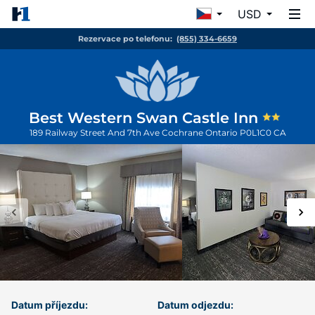
USD
Rezervace po telefonu:
(855) 334-6659
Best Western Swan Castle Inn
189 Railway Street And 7th Ave
Cochrane
Ontario
P0L1C0
CA
Datum příjezdu:
Datum odjezdu: