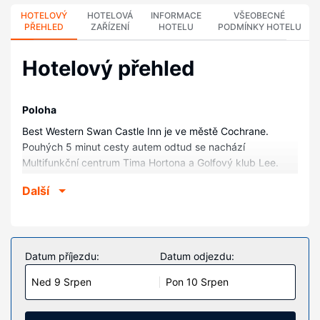
HOTELOVÝ
HOTELOVÁ
INFORMACE
VŠEOBECNÉ
PŘEHLED
ZAŘÍZENÍ
HOTELU
PODMÍNKY HOTELU
Hotelový přehled
Poloha
Best Western Swan Castle Inn je ve městě Cochrane.
Pouhých 5 minut cesty autem odtud se nachází
Multifunkční centrum Tima Hortona a Golfový klub Lee.
Tento hotel se nachází 1,8 km od Habitat ledních medvědů
Další
Cochrane a 35,1 km od Provincní park Greenwater.
Pokoje
V jednom z 42 klimatizovaných pokojů, k jejichž vybavení
patří lednička a mikrovlnná trouba, se budete cítit jako
Datum příjezdu:
Datum odjezdu:
doma. Smart televize (55 palcová), která nabízí digitální
Ned 9 Srpen
Pon 10 Srpen
kanály, vám zajistí dobrou zábavu. K vybavení koupelen
patří vana se sprchou, toaletní potřeby zdarma a vysoušeč
vlasů. Další užitečné vybavení a služby: telefon, kávovar/