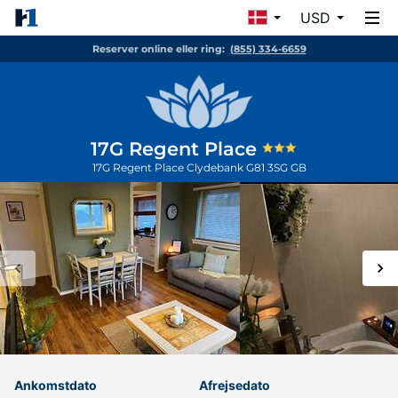
USD
Reserver online eller ring:
(855) 334-6659
17G Regent Place
17G Regent Place
Clydebank
G81 3SG
GB
Ankomstdato
Afrejsedato