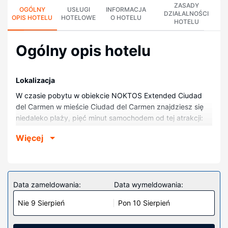
ZASADY
OGÓLNY
USŁUGI
INFORMACJA
DZIAŁALNOŚCI
OPIS HOTELU
HOTELOWE
O HOTELU
HOTELU
Ogólny opis hotelu
Lokalizacja
W czasie pobytu w obiekcie NOKTOS Extended Ciudad
del Carmen w mieście Ciudad del Carmen znajdziesz się
niedaleko plaży, pięć minut samochodem od tej atrakcji:
Centrum Handlowe Plaza Zentralia. Hotel znajduje się 2,9
Więcej
km od atrakcji takiej jak Plaża Norte i 5,7 km od miejsca
takiego jak Stadion Resurgimiento.
Pokoje
Poczuj się jak w domu w 30 klimatyzowanych pokojach,
Data zameldowania:
Data wymeldowania:
których wyposażenie to kuchenka mikrofalowa i telewizor
Nie 9 Sierpień
Pon 10 Sierpień
płaskoekranowy. Bezpłatny bezprzewodowy dostęp do
internetu zapewni łączność ze światem, a telewizja
satelitarna — rozrywkę. Prywatna łazienka —