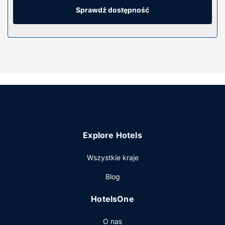
wyposażenie: prysznic, prysznic z deszczownicą i
Sprawdź dostępność
suszarki do włosów. Udogodnienia obejmują telefon
(bezpłatne połączenia telefoniczne miejscowe) oraz
sprzątanie raz na pobyt.
Udogodnienia w obiekcie
Dostępne udogodnienia rekreacyjne to basen odkryty i
centrum fitness.
Restauracja
W obiekcie NOKTOS Extended Ciudad del Carmen apetyt
gości zaspokoi sklep ogólnospożywczy.
Explore Hotels
Pozostałe udogodnienia
Udogodnienia biznesowe to recepcja całodobowa, pralnia
Wszystkie kraje
oraz automat. Udogodnienia na miejscu to bezpłatne
Blog
parkowanie samodzielne.
HotelsOne
O nas