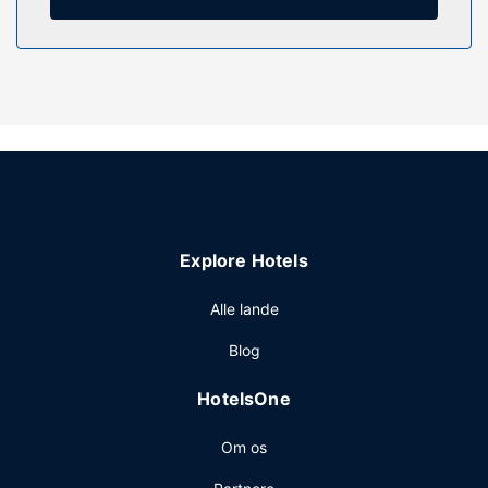
Ejendomsfacilitet
Nyd de rekreative faciliteter, såsom en udendørs pool og
et fitnesscenter.
Restaurant
Tag et smut forbi den lokale købmand/dagligvarebutik,
der betjener NOKTOS Extended Ciudad del Carmens
gæster.
Andre faciliteter
Gæsterne har blandt andet adgang til en døgnåben
Explore Hotels
reception, vaskeri og automat. Gratis selvstændig
parkering er til rådighed på stedet.
Alle lande
Blog
HotelsOne
Om os