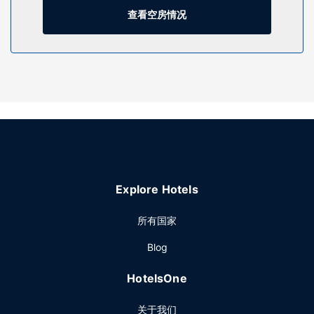
查看空房情况
餐厅
您可以到服务卡门城机场长住套房酒店住客的杂货店/便利店随
便找点吃的。
其他设施
特色服务/设施包括24 小时前台服务、多语言服务和洗衣设
施。酒店提供免费自助停车。
Explore Hotels
所有国家
Blog
HotelsOne
关于我们