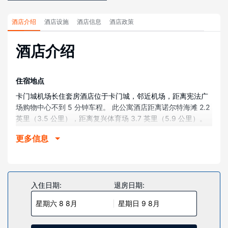
酒店介绍
酒店设施
酒店信息
酒店政策
酒店介绍
住宿地点
卡门城机场长住套房酒店位于卡门城，邻近机场，距离宪法广
场购物中心不到 5 分钟车程。 此公寓酒店距离诺尔特海滩 2.2
英里（3.5 公里），距离复兴体育场 3.7 英里（5.9 公里）。
客房
更多信息
有 124 间客房提供备有大冰箱和炉灶的简易厨房；您定能在旅
途中找到家的舒适。提供 42 英寸液晶电视，且可观看有线频
道。便利设施包括书桌和微波炉，以及带有免费市内通话的电
话。
入住日期:
退房日期:
物业设施
星期六 8 8月
星期日 9 8月
您可充分利用室外游泳池和24 小时健身中心等度假设施。此公
寓酒店还提供免费 WiFi和自动售货机。