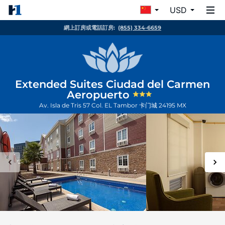
USD
網上訂房或電話訂房:
(855) 334-6659
Extended Suites Ciudad del Carmen
Aeropuerto
Av. Isla de Tris 57 Col. EL Tambor
卡门城
24195
MX