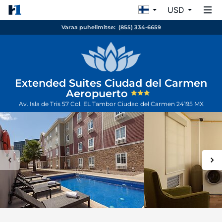
USD
Varaa puhelimitse:
(855) 334-6659
Extended Suites Ciudad del Carmen
Aeropuerto
Av. Isla de Tris 57 Col. EL Tambor
Ciudad del Carmen
24195
MX