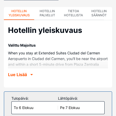
HOTELLIN
HOTELLIN
TIETOA
HOTELLIN
YLEISKUVAUS
PALVELUT
HOTELLISTA
SÄÄNNÖT
Hotellin yleiskuvaus
Valittu Majoitus
When you stay at Extended Suites Ciudad del Carmen
Aeropuerto in Ciudad del Carmen, you'll be near the airport
and within a short 5-minute drive from Plaza Zentralia
Shopping Center. This aparthotel is 2.2 mi (3.5 km) from
Lue Lisää
Norte Beach and 3.7 mi (5.9 km) from Resurgimiento
Stadium.
Huoneet
Make yourself at home in one of the 124 guestrooms,
Tulopäivä:
Lähtöpäivä:
featuring kitchenettes with full-sized refrigerators/freezers
To 6 Elokuu
Pe 7 Elokuu
and stovetops. 42-inch LCD televisions are provided, with
cable programming available. Conveniences include desks