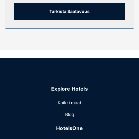
and microwaves, as well as phones with free local calls.
Tarkista Saatavuus
Kiinteistön miellyttävyys
Enjoy recreational amenities such as an outdoor pool and a
24-hour fitness center. This aparthotel also features
complimentary wireless internet access and a vending
machine.
Ravintola
Grab a bite from the grocery/convenience store serving
guests of Extended Suites Ciudad del Carmen Aeropuerto.
Muut mukavuudet
Featured amenities include a 24-hour front desk,
Explore Hotels
multilingual staff, and laundry facilities. Free self parking is
available onsite.
Kaikki maat
Blog
HotelsOne