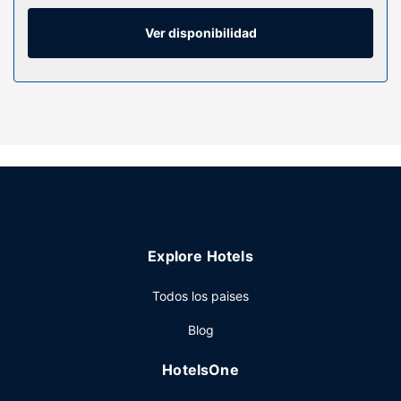
canales por cable y conexión a Internet por cable y wifi
gratis. El baño privado con ducha está provisto de
Ver disponibilidad
artículos de higiene personal gratuitos y secadores de
pelo. Entre las comodidades, se incluyen escritorio, sillas
de oficina y teléfono.
Servicios hotel
Aprovecha los prácticos servicios que se te ofrecen, como
conexión a Internet wifi gratis, una sala de estar
compartida o una máquina expendedora. Podrás
aprovechar el servicio de transporte gratuito, que te
llevará hasta a 10 km de distancia.
Restaurante
Explore Hotels
El desayuno completo gratuito se ofrece entre semana de
Todos los paises
06:00 a 10:30, mientras que el horario de sábados y
domingos es de 07:00 a 11:00.
Blog
Otros servicios
HotelsOne
Tendrás conexión a Internet por cable gratis, un centro de
negocios abierto las 24 horas y tintorería a tu disposición.