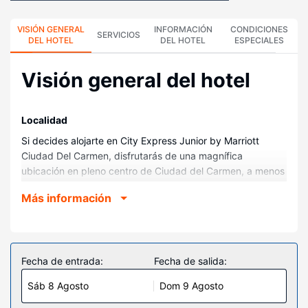
VISIÓN GENERAL
INFORMACIÓN
CONDICIONES
SERVICIOS
DEL HOTEL
DEL HOTEL
ESPECIALES
Visión general del hotel
Localidad
Si decides alojarte en City Express Junior by Marriott
Ciudad Del Carmen, disfrutarás de una magnífica
ubicación en pleno centro de Ciudad del Carmen, a menos
de 15 minutos a pie de Estadio Resurgimiento y Centro
Más información
comercial Plaza Zentralia. Además, este hotel se encuentra
a 1,3 km de Iglesia de Nuestra Señora de Fátima y a
2,7 km de Centro Cultural Universitario.
Habitaciones
Fecha de entrada:
Fecha de salida:
Te sentirás como en tu propia casa en cualquiera de las
Sáb 8 Agosto
Dom 9 Agosto
124 habitaciones con aire acondicionado y televisión LED.
Para los momentos de ocio, tendrás un televisor con