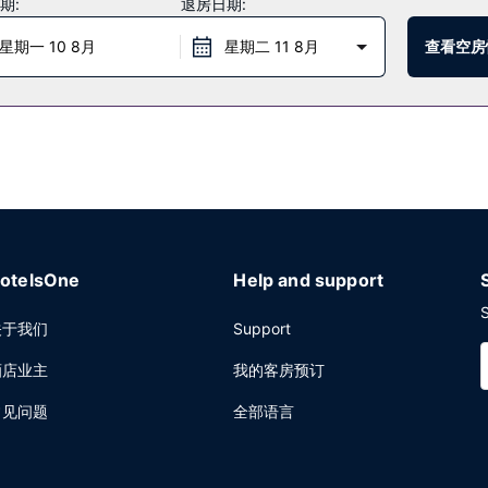
期:
退房日期:
，周末 07:00 至 11:00。
星期一 10 8月
星期二 11 8月
查看空房
务中心和干洗/洗衣服务。按要求提供的从酒店到机场的班车是免费的。
otelsOne
Help and support
S
关于我们
Support
酒店业主
我的客房预订
常见问题
全部语言