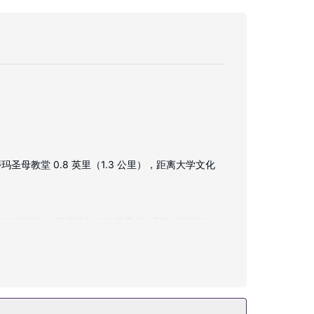
母教堂 0.8 英里（1.3 公里），距离大学文化
提供有线频道，可满足您的娱乐需求。配备淋浴设施的