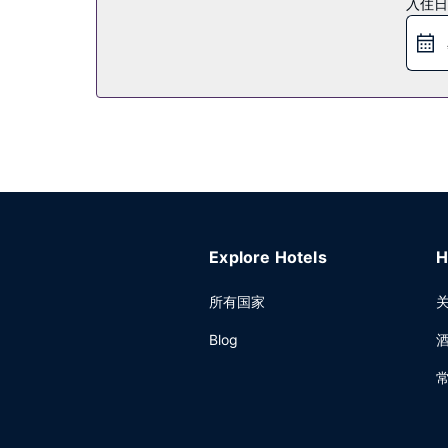
入住日
免费全套早餐供应时间为：周一至周五 06:00 至 10:30
其他设施
特色服务/设施包括免费高速有线上网、24 小时商
Explore Hotels
H
所有国家
Blog