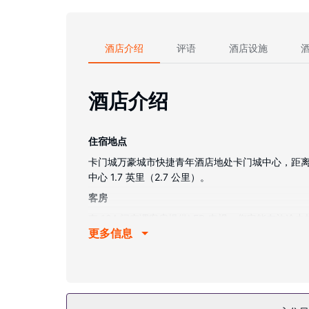
酒店介绍
评语
酒店设施
酒店介绍
住宿地点
卡门城万豪城市快捷青年酒店地处卡门城中心，距离复兴
中心 1.7 英里（2.7 公里）。
客房
有 124 间空调客房提供LED 电视；您定能在
更多信息
私人浴室提供免费洗浴用品和吹风机。便利设施包
物业设施
您可利用免费 WiFi、公共客厅和自动售货机等便利
餐厅