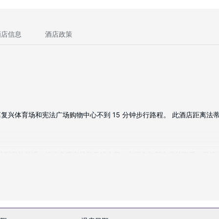
酒店信息
酒店政策
体育场和宪法广场购物中心不到 15 分钟步行路程。 此酒店距离法蒂玛圣
旅途中找到家的舒适。提供免费有线和无线上网，方便您与朋友保持联系；另
括电话，以及书桌和办公椅。
服务和设施。住客可搭乘运行范围达 10 公里的免费班车。