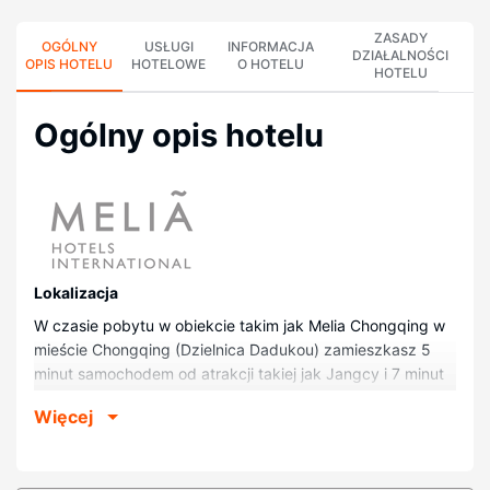
ZASADY
OGÓLNY
USŁUGI
INFORMACJA
DZIAŁALNOŚCI
OPIS HOTELU
HOTELOWE
O HOTELU
HOTELU
Ogólny opis hotelu
Lokalizacja
W czasie pobytu w obiekcie takim jak Melia Chongqing w
mieście Chongqing (Dzielnica Dadukou) zamieszkasz 5
minut samochodem od atrakcji takiej jak Jangcy i 7 minut
od miejsca takiego jak Małe Morze Południowe w
Więcej
Chongqing. Hotel (w stylu luksusowym) znajduje się 36 km
od atrakcji takiej jak Ulica piesza Jiefangbei i 37,3 km od
miejsca takiego jak Hongyadong.