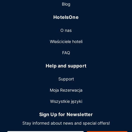
Blog
szwedzkiego stołu są podawane w dni powszednie od 7
do 10, a w weekendy od 7 do 10:30 za opłatą.
HotelsOne
Pozostałe udogodnienia
O nas
Udogodnienia biznesowe to usługi pralni chemicznej,
recepcja całodobowa oraz przechowalnia bagażu. Ten
Właściciele hoteli
obiekt typu hotel oferuje następującą liczbę sal
konferencyjnych: 9.
FAQ
Help and support
Support
Moja Rezerwacja
Wszystkie języki
Sign Up for Newsletter
Stay informed about news and special offers!