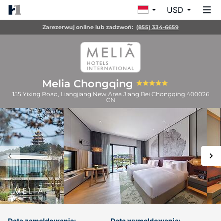
USD
Zarezerwuj online lub zadzwoń:
(855) 334-6659
Melia Chongqing
155 Yixing Road, Liangjiang New Area Jiang Bei
Chongqing
400026
CN
Data zameldowania:
Data wymeldowania: