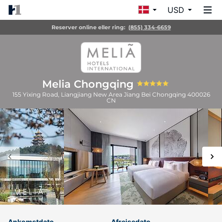
USD
Reserver online eller ring:
(855) 334-6659
Melia Chongqing
155 Yixing Road, Liangjiang New Area Jiang Bei
Chongqing
400026
CN
Ankomstdato
Afrejsedato