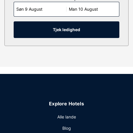
LCD-tv. Værelserne har privat balkon. Med gratis Wi-Fi kan
Søn 9 August
Man 10 August
du altid komme på nettet, og satellitkanaler sørger for
underholdningen. Værelset har et privat badeværelse med
gratis toiletartikler og hårtørrer.
Tjek ledighed
Ejendomsfacilitet
Tag dig tid til et besøg i stedets spa, der tilbyder komplet
spabehandling. Du vil helt sikkert værdsætte de rekreative
faciliteter, herunder 2 indendørs swimmingpools og et
døgnåbent fitnesscenter. Dette hotel tilbyder desuden
gratis trådløs internetadgang, concierge-tjenester og
picnicområde.
Restaurant
Snup en bid mad på en af dette hotels 3 restauranter, eller
bliv på værelset og nyd godt af roomservice (i et
Explore Hotels
begrænset antal timer). Tag forbi baren/loungen, hvor du
kan slukke tørsten med din yndlingsdrink. Selvbetjening
Alle lande
serveres på hverdage fra kl. 07.00 til kl. 10.00 og i
weekenderne fra kl. 07.00 til kl. 10.30 mod et gebyr.
Blog
Andre faciliteter