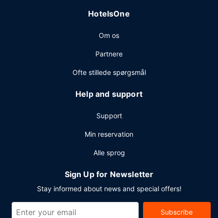
HotelsOne
Gæsterne har blandt andet adgang til
renseri/vaskeservice, en døgnåben reception og
Om os
bagageopbevaring. Dette hotel har 9 møde- og
konferencelokaler til rådighed.
Partnere
Ofte stillede spørgsmål
Help and support
Support
Min reservation
Alle sprog
Sign Up for Newsletter
Stay informed about news and special offers!
Subscribe