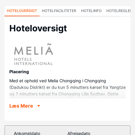
HOTELOVERSIGT
HOTELFACILITETER
HOTELINFO
HOTELREGLER
Hoteloversigt
Placering
Med et ophold ved Melia Chongqing i Chongqing
(Dadukou Distrikt) er du kun 5 minutters kørsel fra Yangtze
og 7 minutters kørsel fra Chongqing Lille Sydhav. Dette
hotel med luksusfaciliteter ligger 36 km fra Jiefangbei
Læs Mere
Gågade og 37,3 km fra Hongyadong.
Værelser
Føl dig hjemme i et af de 230 aircondition-afkølede
værelser, der indeholder gratis produkter i minibaren og
Ankomstdato
Afrejsedato