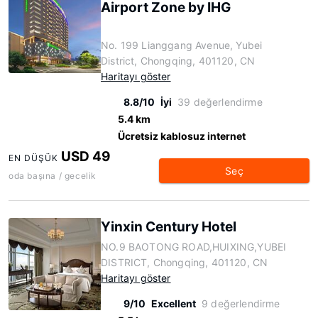
Airport Zone by IHG
No. 199 Lianggang Avenue, Yubei
District, Chongqing, 401120, CN
Haritayı göster
8.8/10
İyi
39 değerlendirme
5.4 km
Ücretsiz kablosuz internet
USD 49
EN DÜŞÜK
Seç
oda başına / gecelik
Yinxin Century Hotel
NO.9 BAOTONG ROAD,HUIXING,YUBEI
DISTRICT, Chongqing, 401120, CN
Haritayı göster
9/10
Excellent
9 değerlendirme