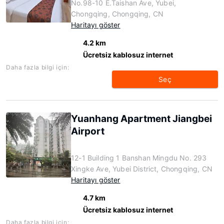
No.98-10 E.Taishan Ave, Yubei,
Chongqing, Chongqing, CN
Haritayı göster
4.2 km
Ücretsiz kablosuz internet
Daha fazla bilgi için:
Seç
Yuanhang Apartment Jiangbei
Airport
12-1 Building 1 Banshan Mingdu No. 293
Xingke Ave, Yubei District, Chongqing, CN
Haritayı göster
4.7 km
Ücretsiz kablosuz internet
Daha fazla bilgi için: