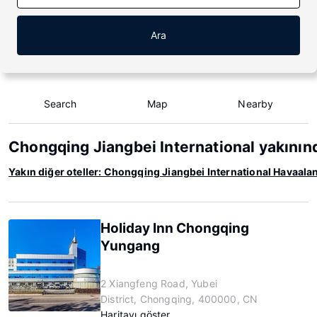
Ara
Search
Map
Nearby
Chongqing Jiangbei International yakının
Yakın diğer oteller: Chongqing Jiangbei International Havaalan
Holiday Inn Chongqing
Yungang
2 Xiangfeng Road, Yubei
District, Chongqing, 400000, CN
Haritayı göster