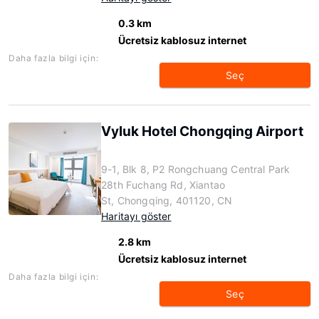
0.3 km
Ücretsiz kablosuz internet
Daha fazla bilgi için:
Seç
Vyluk Hotel Chongqing Airport
9-1, Blk 8, P2 Rongchuang Central Park
28th Fuchang Rd, Xiantao
St, Chongqing, 401120, CN
Haritayı göster
2.8 km
Ücretsiz kablosuz internet
Daha fazla bilgi için:
Seç