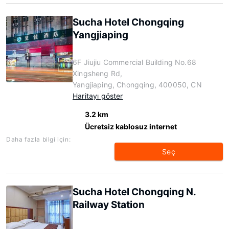
Sucha Hotel Chongqing
Yangjiaping
6F Jiujiu Commercial Building No.68
Xingsheng Rd,
Yangjiaping, Chongqing, 400050, CN
Haritayı göster
3.2 km
Ücretsiz kablosuz internet
Daha fazla bilgi için:
Seç
Sucha Hotel Chongqing N.
Railway Station