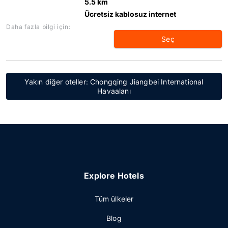
5.5 km
Ücretsiz kablosuz internet
Daha fazla bilgi için:
Seç
Yakın diğer oteller: Chongqing Jiangbei International
Havaalanı
Explore Hotels
Tüm ülkeler
Blog