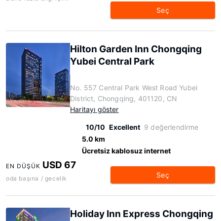
Seç
Hilton Garden Inn Chongqing
Yubei Central Park
No. 557 Central Park West Road Yubei
District, Chongqing, 401120, CN
Haritayı göster
10/10
Excellent
9 değerlendirme
5.0 km
Ücretsiz kablosuz internet
USD 67
EN DÜŞÜK
Seç
oda başına / gecelik
Holiday Inn Express Chongqing