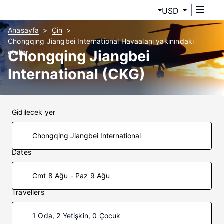
USD
Anasayfa
Çin
Chongqing Jiangbei International Havaalanı yakınındaki
Chongqing Jiangbei
oteller
International (CKG)
yakınındaki oteller
Gidilecek yer
Dates
Cmt 8 Ağu - Paz 9 Ağu
Travellers
1 Oda, 2 Yetişkin, 0 Çocuk