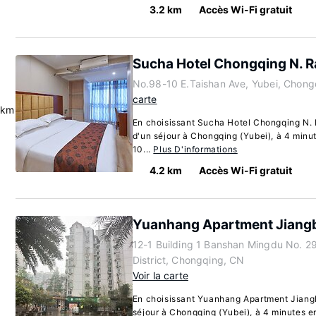
3.2 km
Accès Wi-Fi gratuit
Sucha Hotel Chongqing N. R
No.98-10 E.Taishan Ave, Yubei, Chon
carte
 km
En choisissant Sucha Hotel Chongqing N. R
d'un séjour à Chongqing (Yubei), à 4 minut
10...
Plus D'informations
4.2 km
Accès Wi-Fi gratuit
Yuanhang Apartment Jiangb
12-1 Building 1 Banshan Mingdu No. 2
District, Chongqing, CN
Voir la carte
En choisissant Yuanhang Apartment Jiangbe
séjour à Chongqing (Yubei), à 4 minutes en