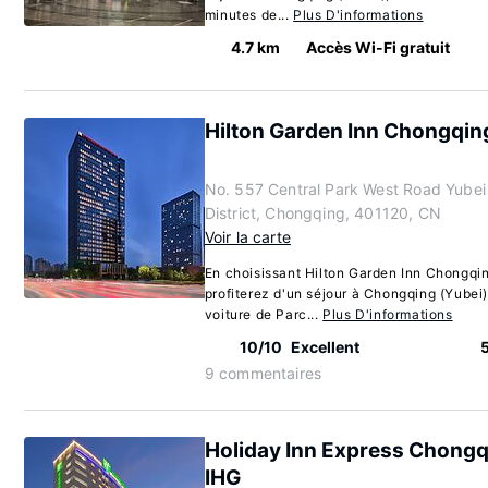
minutes de...
Plus D'informations
4.7 km
Accès Wi-Fi gratuit
Hilton Garden Inn Chongqing
No. 557 Central Park West Road Yubei
District, Chongqing, 401120, CN
Voir la carte
En choisissant Hilton Garden Inn Chongqin
profiterez d'un séjour à Chongqing (Yubei
voiture de Parc...
Plus D'informations
10/10
Excellent
9 commentaires
Holiday Inn Express Chongq
IHG