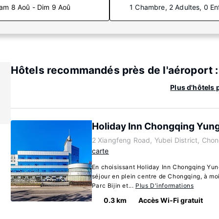
am 8 Aoû - Dim 9 Aoû
1 Chambre, 2 Adultes, 0 En
Hôtels recommandés près de l'aéroport :
Plus d'hôtels
Holiday Inn Chongqing Yun
2 Xiangfeng Road, Yubei District, Ch
carte
En choisissant Holiday Inn Chongqing Yun
séjour en plein centre de Chongqing, à mo
Parc Bijin et...
Plus D'informations
0.3 km
Accès Wi-Fi gratuit