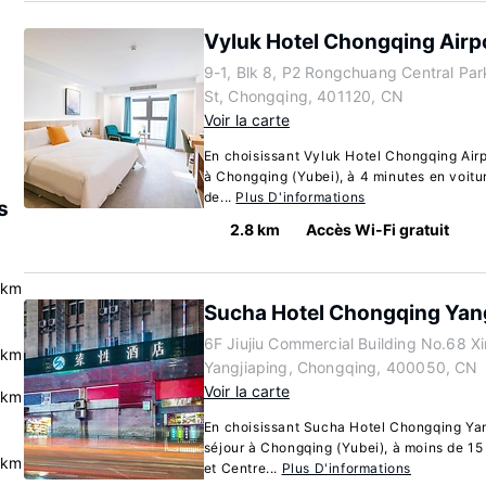
Vyluk Hotel Chongqing Airp
9-1, Blk 8, P2 Rongchuang Central Pa
St, Chongqing, 401120, CN
Voir la carte
En choisissant Vyluk Hotel Chongqing Airpo
à Chongqing (Yubei), à 4 minutes en voitur
de...
Plus D'informations
s
2.8 km
Accès Wi-Fi gratuit
 km
Sucha Hotel Chongqing Yan
6F Jiujiu Commercial Building No.68 X
 km
Yangjiaping, Chongqing, 400050, CN
Voir la carte
 km
En choisissant Sucha Hotel Chongqing Yang
séjour à Chongqing (Yubei), à moins de 15 
 km
et Centre...
Plus D'informations