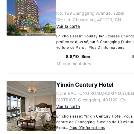
No. 199 Lianggang Avenue, Yubei
District, Chongqing, 401120, CN
Voir la carte
En choisissant Holiday Inn Express Chongq
profiterez d'un séjour à Chongqing (Yubei
voiture de Parc...
Plus D'informations
8.8/10
Bien
39 commentaires
Yinxin Century Hotel
NO.9 BAOTONG ROAD,HUIXING,YUBE
DISTRICT, Chongqing, 401120, CN
Voir la carte
En choisissant Yinxin Century Hotel, vous 
centre de Chongqing, à moins de 10 minute
Expo...
Plus D'informations