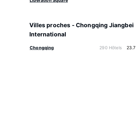
Liberation Square
Villes proches - Chongqing Jiangbei
International
Chongqing
290 Hôtels
23.7