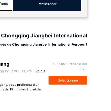
fants
Rechercher
 Chongqing Jiangbei International
 près de Chongqing Jiangbei International Aéroport
gang
Pour plus d'infos sur cet
hôtel :
ongqing, 400000, CN
Voir la
Sélectionner
gang, vous profiterez d'un
ins de 15 minutes à pied de