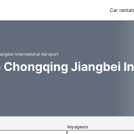
Car rental
angbei International Aéroport
 Chongqing Jiangbei In
Voyageurs