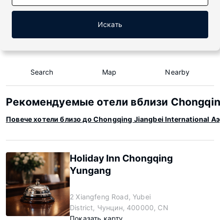
Искать
Search
Map
Nearby
Рекомендуемые отели вблизи Chongqing 
Повече хотели близо до Chongqing Jiangbei International А
Holiday Inn Chongqing
Yungang
2 Xiangfeng Road, Yubei
District, Чунцин, 400000, CN
Показать карту