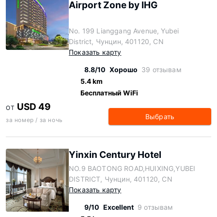
Airport Zone by IHG
No. 199 Lianggang Avenue, Yubei
District, Чунцин, 401120, CN
Показать карту
8.8/10
Хорошо
39 отзывам
5.4 km
Бесплатный WiFi
USD 49
ОТ
Выбрать
за номер / за ночь
Yinxin Century Hotel
NO.9 BAOTONG ROAD,HUIXING,YUBEI
DISTRICT, Чунцин, 401120, CN
Показать карту
9/10
Excellent
9 отзывам