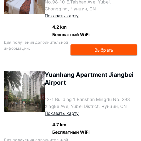
No.98-10 E.Taishan Ave, Yubei,
Chongqing, Чунцин, CN
Показать карту
4.2 km
Бесплатный WiFi
Для получения дополнительной
информации:
Выбрать
Yuanhang Apartment Jiangbei
Airport
12-1 Building 1 Banshan Mingdu No. 293
Xingke Ave, Yubei District, Чунцин, CN
Показать карту
4.7 km
Бесплатный WiFi
Для получения дополнительной