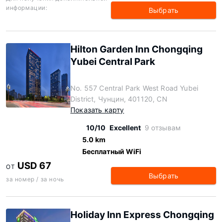
информации:
Выбрать
Hilton Garden Inn Chongqing
Yubei Central Park
No. 557 Central Park West Road Yubei
District, Чунцин, 401120, CN
Показать карту
10/10
Excellent
9 отзывам
5.0 km
Бесплатный WiFi
USD 67
ОТ
Выбрать
за номер / за ночь
Holiday Inn Express Chongqing