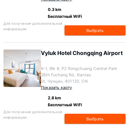
0.3 km
Бесплатный WiFi
Для получения дополнительной
информации:
Выбрать
Vyluk Hotel Chongqing Airport
9-1, Blk 8, P2 Rongchuang Central Park
28th Fuchang Rd, Xiantao
St, Чунцин, 401120, CN
Показать карту
2.8 km
Бесплатный WiFi
Для получения дополнительной
информации:
Выбрать