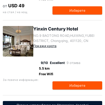
USD 49
ОТ
Изберете
на стая / на нощ
Yinxin Century Hotel
NO.9 BAOTONG ROAD,HUIXING,YUBEI
DISTRICT, Chongqing, 401120, CN
Покажи карта
9/10
Excellent
9 отзива
5.5 km
Free Wifi
За повече информация:
Изберете