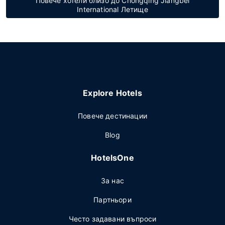
Повече хотели близо до Chongqing Jiangbei
International Летище
Explore Hotels
Повече дестинации
Blog
HotelsOne
За нас
Партньори
Често задавани въпроси