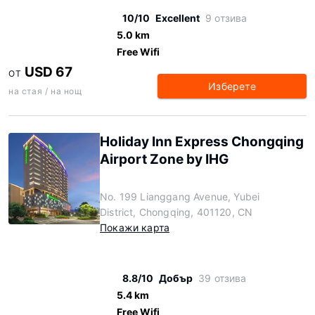
10/10
Excellent
9 отзива
5.0 km
Free Wifi
USD 67
ОТ
Изберете
на стая / на нощ
Holiday Inn Express Chongqing
Airport Zone by IHG
No. 199 Lianggang Avenue, Yubei
District, Chongqing, 401120, CN
Покажи карта
8.8/10
Добър
39 отзива
5.4 km
Free Wifi