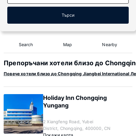
Търси
Search
Map
Nearby
Препоръчани хотели близо до Chongqing 
Повече хотели близо до Chongqing Jiangbei International 
Holiday Inn Chongqing
Yungang
2 Xiangfeng Road, Yubei
District, Chongqing, 400000, CN
Покажи карта