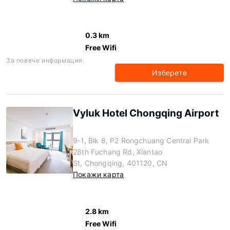
0.3 km
Free Wifi
За повече информация:
Изберете
Vyluk Hotel Chongqing Airport
9-1, Blk 8, P2 Rongchuang Central Park
28th Fuchang Rd, Xiantao
St, Chongqing, 401120, CN
Покажи карта
2.8 km
Free Wifi