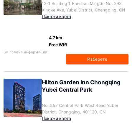
12-1 Building 1 Banshan Mingdu No. 293
Xingke Ave, Yubei District, Chongqing, CN
Покажи карта
4.7 km
Free Wifi
За повече информация:
Изберете
Hilton Garden Inn Chongqing
Yubei Central Park
No. 557 Central Park West Road Yubei
District, Chongqing, 401120, CN
Покажи карта