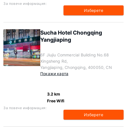
За повече информация:
Изберете
Sucha Hotel Chongqing
Yangjiaping
6F Jiujiu Commercial Building No.68
Xingsheng Rd,
Yangjiaping, Chongqing, 400050, CN
Покажи карта
3.2 km
Free Wifi
За повече информация:
Изберете