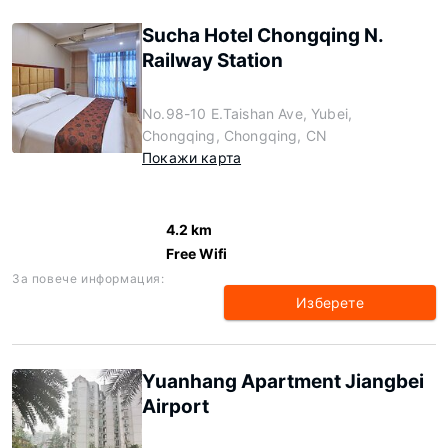
Sucha Hotel Chongqing N.
Railway Station
No.98-10 E.Taishan Ave, Yubei,
Chongqing, Chongqing, CN
Покажи карта
4.2 km
Free Wifi
За повече информация:
Изберете
Yuanhang Apartment Jiangbei
Airport