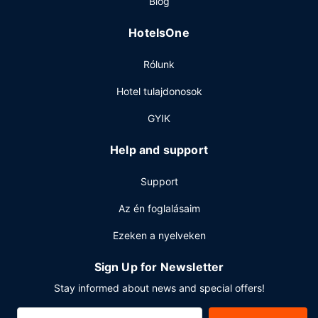
Blog
Ha megéheznél, Hyatt Place Changsha Airport a helyi
snack bár/delikát kínálatával tud szolgálni. Zárd a napot
HotelsOne
egy frissítő itallal a bár/társalgó kínálatából. Svédasztalos
kínálat reggeli felár ellenében elérhető naponta reggeli
Rólunk
6:30 és 10:00 között.
Egyéb felszereltség
Hotel tulajdonosok
A szálláshelyen business center,
GYIK
vegytisztítási/ruhatisztítási szolgáltatások és 24 órában
nyitva tartó recepció is igénybe vehető. Retúr reptéri
Help and support
transzfer (éjjel-nappal) ingyenesen vehető igénybe.
Support
Az én foglalásaim
Ezeken a nyelveken
Sign Up for Newsletter
Stay informed about news and special offers!