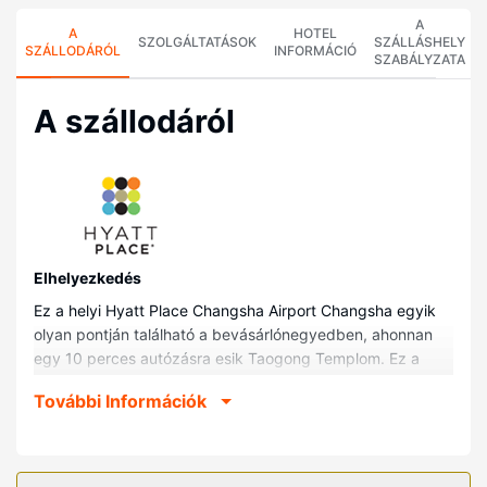
A
A
HOTEL
SZOLGÁLTATÁSOK
SZÁLLÁSHELY
SZÁLLODÁRÓL
INFORMÁCIÓ
SZABÁLYZATA
A szállodáról
Elhelyezkedés
Ez a helyi Hyatt Place Changsha Airport Changsha egyik
olyan pontján található a bevásárlónegyedben, ahonnan
egy 10 perces autózásra esik Taogong Templom. Ez a
helyi hotel kb. 19,1 km-re található Changsha Nemzetközi
További Információk
Kongresszusi és Kiállítási Központ, ill. 20,5 km-re Xu Teli
Emlékház helyszíneitől.
Szobák