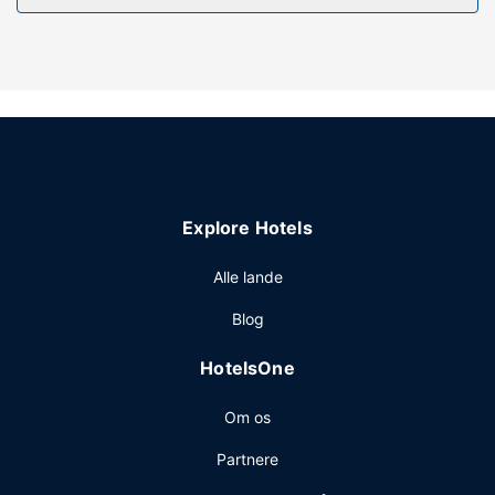
internetadgang, concierge-tjenester og tv på
fællesarealer.
Restaurant
Dette hotel tilbyder roomservice døgnet rundt på værelset.
Morgenmadsbuffet tilbydes mod gebyr dagligt fra kl.
07.30 til kl. 10.00.
Andre faciliteter
Gæsterne har blandt andet adgang til en computerstation,
Explore Hotels
en flersproget medarbejderstab og bagageopbevaring.
Gratis selvstændig parkering er til rådighed på stedet.
Alle lande
Blog
HotelsOne
Om os
Partnere