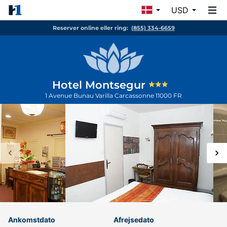
USD
Reserver online eller ring:
(855) 334-6659
Hotel Montsegur
1 Avenue Bunau Varilla
Carcassonne
11000
FR
Ankomstdato
Afrejsedato