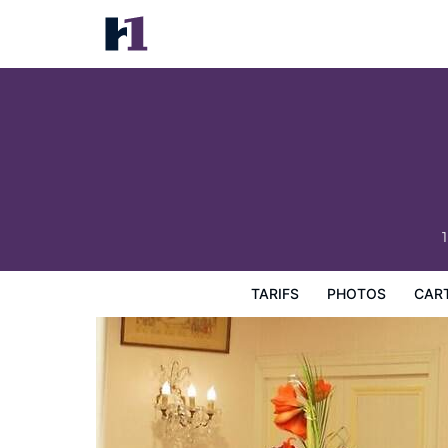
Hotel Montsegur
Tarifs
Photos
Carte
Équipements de l'hôtel
Inf
TARIFS
PHOTOS
CAR