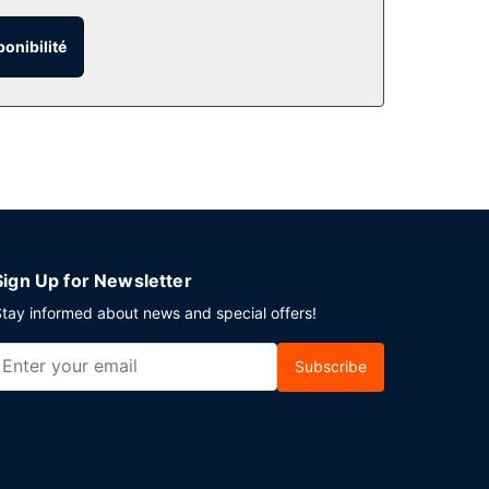
ponibilité
/24. Un petit déjeuner buffet est servi tous les
ages. Un parking gratuit est disponible dans
Sign Up for Newsletter
tay informed about news and special offers!
Subscribe