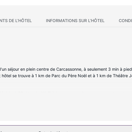
NTS DE L'HÔTEL
INFORMATIONS SUR L'HÔTEL
CONDI
 d'un séjour en plein centre de Carcassonne, à seulement 3 min à pie
 hôtel se trouve à 1 km de Parc du Père Noël et à 1 km de Théâtre J
vision LCD. L'accès Wi-Fi à Internet gratuit vous permet de rester 
iques. Une salle de bain privée avec une baignoire ou une douche es
eveux. Les équipements et services offerts par l'hébergement compre
i caractérisent l'hébergement, notamment l'accès Wi-Fi à Internet g