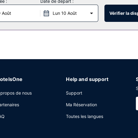
ée :
Date de départ :
 Août
Lun 10 Août
Vérifier la dis
z prendre vos repas dans votre chambre grâce au service d'étage 24 h
ément.
n poste informatique, un personnel polyglotte et une consigne à bag
otelsOne
Help and support
S
 propos de nous
Support
artenaires
Ma Réservation
AQ
Toutes les langues