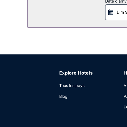
Date d'arriv
télévision dans l'espace commun.
Dim 9
Restaurant
Lors de votre séjour dans cet hôtel, vous pourre
jours de 07 h 30 à 10 h 00 moyennant un suppl
Autres services
Les équipements et services proposés incluent u
l'enceinte de l'hébergement.
Explore Hotels
H
Tous les pays
A
Blog
P
F