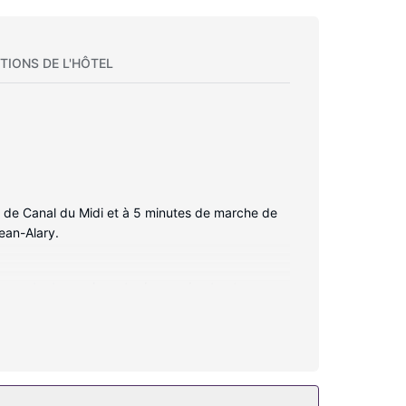
TIONS DE L'HÔTEL
d de Canal du Midi et à 5 minutes de marche de
ean-Alary.
en contact avec le reste du monde et votre
t à votre disposition. Vous y trouvez également
nnent un téléphone et un bureau. Le service
ratuit, un service de conciergerie et une