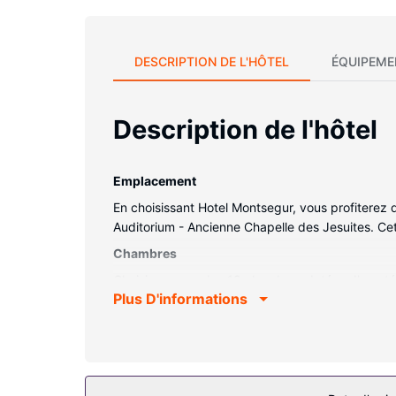
DESCRIPTION DE L'HÔTEL
ÉQUIPEME
Description de l'hôtel
Emplacement
En choisissant Hotel Montsegur, vous profiterez
Auditorium - Ancienne Chapelle des Jesuites. Cet
Chambres
Choisissez une des 18 chambres dotées d'une télé
Plus D'informations
divertissement est assuré par des chaînes numér
des articles de toilette gratuits et un sèche-ch
d'entretien est assuré tous les jours.
Les services sur place
Profitez des nombreux équipements et services qu