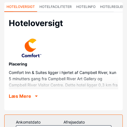
HOTELOVERSIGT
HOTELFACILITETER
HOTELINFO
HOTELREGLER
Hoteloversigt
Placering
Comfort Inn & Suites ligger i hjertet af Campbell River, kun
5 minutters gang fra Campbell River Art Gallery og
Campbell River Visitor Centre. Dette hotel ligger 0,3 km fra
Tidemark Theatre og 1 km fra Discovery Passage
Læs Mere
Aquarium.
Værelser
Føl dig hjemme i et af de 61 værelser, der indeholder
køleskab og fladskærms-tv. Med gratis internetforbindelse
Ankomstdato
Afrejsedato
via kabel kan du altid komme på nettet. Værelset har et