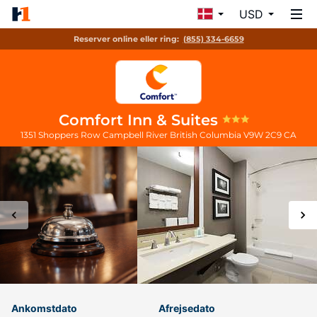
USD
Reserver online eller ring:
(855) 334-6659
Comfort Inn & Suites
1351 Shoppers Row
Campbell River
British Columbia
V9W 2C9
CA
Ankomstdato
Afrejsedato