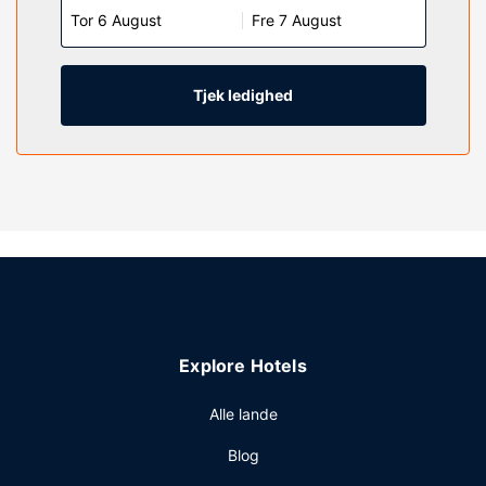
Tor 6 August
Fre 7 August
privat badeværelse med en kombination af
bruser/badekar samt gratis toiletartikler og hårtørrer.
Faciliteter inkluderer skriveborde og mikrobølgeovne, og
rengøring udføres dagligt.
Tjek ledighed
Ejendomsfacilitet
Gå ikke glip af de mange rekreative tilbud, inklusive en
indendørs pool, et boblebad og et fitnesscenter. Andre
faciliteter på dette hotel inkluderer gratis trådløs
internetadgang, pejs i lobbyen og festsal.
Restaurant
Gratis take away-morgenmad serveres på hverdage fra kl.
06.30 til kl. 09.30 og fra kl. 07.00 til kl. 10.00 i
weekenderne.
Explore Hotels
Andre faciliteter
Gæsterne har blandt andet adgang til gratis
Alle lande
internetforbindelse via kabel, et døgnåbent
Blog
forretningscenter og gratis aviser i lobbyen. Dette hotel
har 2 møde- og konferencelokaler til rådighed. Gratis