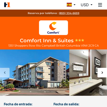
USD
Reserva por teléfono:
(855) 334-6659
Comfort Inn & Suites
1351 Shoppers Row
Río Campbell
British Columbia
V9W 2C9
CA
Fecha de entrada:
Fecha de salida: