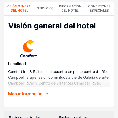
VISIÓN GENERAL
INFORMACIÓN
CONDICIONES
SERVICIOS
DEL HOTEL
DEL HOTEL
ESPECIALES
Visión general del hotel
Localidad
Comfort Inn & Suites se encuentra en pleno centro de Río
Campbell, a apenas cinco mintuos a pie de Galería de arte
Campbell River y Centro de visitantes Campbell River.
Además, este hotel se encuentra a 0,3 km de Teatro
Más información
Tidemark y a 1 km de Acuario Discovery Passage
Aquarium.
Habitaciones
Te sentirás como en tu propia casa en cualquiera de las 61
Fecha de entrada:
Fecha de salida: