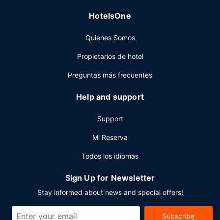
negocios abierto las 24 horas y periódicos gratuitos en el
HotelsOne
vestíbulo a tu disposición. Este hotel pone a tu disposición
2 salas de reuniones donde celebrar todo tipo de eventos.
Quienes Somos
Hay un aparcamiento sin asistencia gratuito disponible.
Propietarios de hotel
Preguntas más frecuentes
Help and support
Support
Mi Reserva
Todos los idiomas
Sign Up for Newsletter
Stay informed about news and special offers!
Subscribe