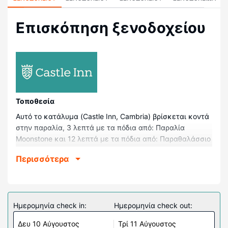
Επισκόπηση ξενοδοχείου
Τοποθεσία
Αυτό το κατάλυμα (Castle Inn, Cambria) βρίσκεται κοντά
στην παραλία, 3 λεπτά με τα πόδια από: Παραλία
Moonstone και 12 λεπτά με τα πόδια από: Παραθαλάσσιο
Πάρκο Moonstone. Αυτό το μοτέλ απέχει 20,5 χλμ. από:
Περισσότερα
Κάστρο Hearst (εθνική ιστορική τοποθεσία) και 0,1 χλμ.
από: Κρατικό Πάρκο San Simeon.
Δωμάτια
Νιώστε σαν στο σπίτι σας σε ένα από τα 30
Ημερομηνία check in:
Ημερομηνία check out:
κλιματιζόμενα δωμάτια, όπου υπάρχουν φούρνοι
Δευ 10 Αύγουστος
Τρί 11 Αύγουστος
μικροκυμάτων και τηλεοράσεις με επίπεδη οθόνη. Το