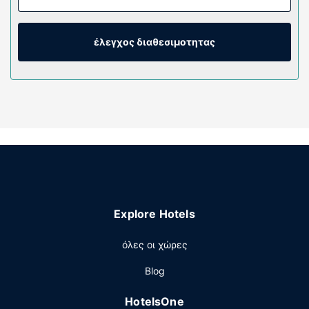
δωμάτιό σας διαθέτει άνετο κρεβάτι (με ανώστρωμα).
Mπορείτε να είστε πάντα online με δωρεάν ασύρματη
πρόσβαση στο ίντερνετ κι επίσης παρέχονται για τη
έλεγχος διαθεσιμοτητας
διασκέδασή σας καλωδιακά κανάλια. Τα ιδιωτικά
μπάνια με ντουζιέρες διαθέτουν επώνυμα προϊόντα
προσωπικής περιποίησης και πιστολάκια μαλλιών.
Παροχές καταλύματος
Μην παραλείψετε να δοκιμάσετε τις ψυχαγωγικές
δραστηριότητες που προσφέρονται, όπως εξωτερική
πισίνα και μπανιέρα υδρομασάζ. Οι επιπλέον παροχές
σε αυτό το μοτέλ περιλαμβάνουν δωρεάν ασύρματο
ίντερνετ, χώρο για πικνίκ και ψησταριές για
μπάρμπεκιου.
Explore Hotels
Εστιατόριο
όλες οι χώρες
Σερβίρεται δωρεάν πρωινό (self-service) καθημερινά
μεταξύ 7:00 π.μ. - 10:00 π.μ..
Blog
Άλλες παροχές
HotelsOne
Η ρεσεψιόν λειτουργεί συγκεκριμένες ώρες μόνο. Στους