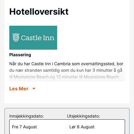
Hotelloversikt
Plassering
Når du har Castle Inn i Cambria som overnattingssted, bor
du nær stranden samtidig som du kun har 3 minutter å gå
til Moonstone Beach og 12 minutter til Moonstone Beach
Park. Dette motellet ligger 12,7 mi (20,5 km) unna Hearst
Les Mer
Castle og 0,1 mi (0,1 km) unna San Simeon delstatspark.
Rom
Føl deg som hjemme i et av de 30 aircondition-avkjølte
gjesterommene som også har mikrobølgeovn og
Innsjekkingsdato:
Utsjekkingsdato:
Flatskjerm-TV. Rommet har seng med overmadrass. Du
Fre 7 August
Lør 8 August
kan holde deg oppdatert med wi-fi (inkludert) på rommet,