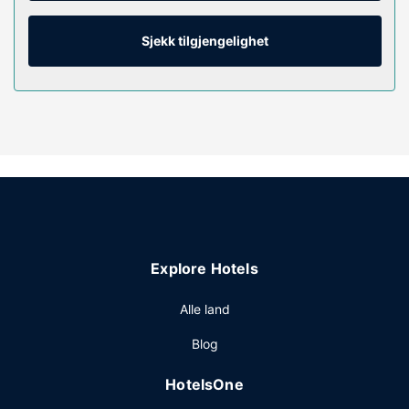
og underholdningen er sikret med kabel-TV. Rommene har
privat bad med dusj, designertoalettartikler og hårføner.
Sjekk tilgjengelighet
Fasiliteter på eiendommen
Nyt rekreasjonsfasiliteter som et utendørsbasseng og et
boblebad. Dette motellet har i tillegg wi-fi (inkludert),
piknikområde og grill.
Restaurant
Selvbetjent frokost er inkludert og serveres daglig fra kl.
07.00 til kl. 10.00.
Andre fasiliteter
Resepsjonen er kun bemannet i et begrenset antall timer.
Gjestene tilbys ubetjent parkering (inkludert) på stedet.
Explore Hotels
Alle land
Blog
HotelsOne