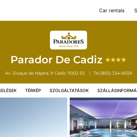
Car rentals
S
Térkép
Szolgáltatások
Szállásinformáció
A szálláshely szab
Parador De Cadiz
Av. Duque de Nájera, 9
Cádiz
11002
ES
Tel.
(855) 334-6659
KELÉSEK
TÉRKÉP
SZOLGÁLTATÁSOK
SZÁLLÁSINFORMÁ