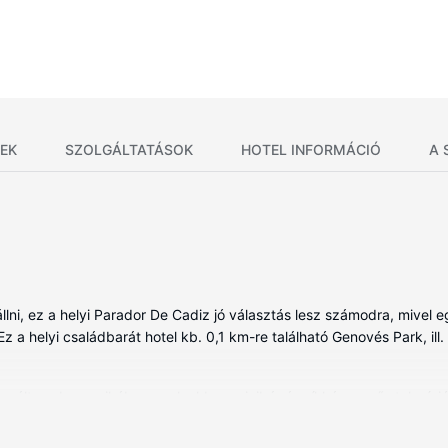
EK
SZOLGÁLTATÁSOK
HOTEL INFORMÁCIÓ
A 
ni, ez a helyi Parador De Cadiz jó választás lesz számodra, mivel e
Ez a helyi családbarát hotel kb. 0,1 km-re található Genovés Park, ill
ált szoba egyikében, melyekben minibár és síkképernyős televízió i
áférés és a televíziókon nézhető digitális csatornák kínálata mind a
zó, bidé és hajszárító.