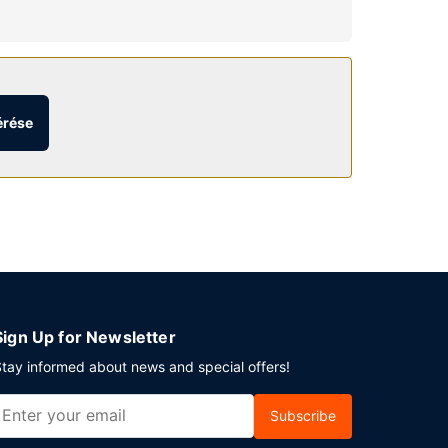
lés várja a pihenni vágyókat. Élvezze ki a
 és a(z) szezonális szabadtéri medence. A hotel
em.
érése
dban is haraphatsz valamit, mivel erre is
szálláson található bár/társalgó vagy medence
végente felár ellenében 7:30 és 11:30 között.
 Cádiz városában tervez valamilyen eseményt? Ez
delkezik. Az autóval érkező vendégek számára
Sign Up for Newsletter
tay informed about news and special offers!
Subscribe