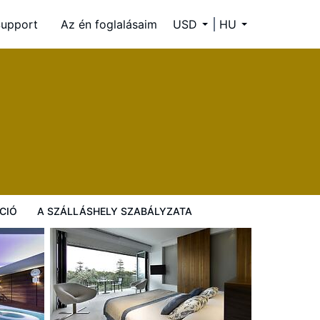
upport
Az én foglalásaim
USD
HU
ályzata
CIÓ
A SZÁLLÁSHELY SZABÁLYZATA