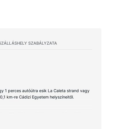
SZÁLLÁSHELY SZABÁLYZATA
gy 1 perces autóútra esik La Caleta strand vagy
. 0,1 km-re Cádizi Egyetem helyszíneitől.
s található. A szobákhoz egy privát erkély
 vendégek kikapcsolódását szolgálja. Valamennyi