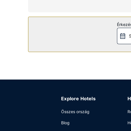
Az ingatlanhoz tartozó felszereltség
Lazuljon el, és enegedje, hogy testét, lelkét ké
szálláshely kínálta szabadidős létesítményeket é
Érkezés
kiegészítő szolgáltatásai között szerepelnek a k
S
Étterem
Restaurante Bahia De Cadi mediterrán ételek kíná
felkészültek: meghatározott napszakokban rendel
melletti bár valamelyikében. Svédasztalos kínálat
Egyéb felszereltség
A szálláshelyen business center, ingyenes újságo
a(z) hotel 10764 négyzetláb (1000 négyzetméter)
egyéni parkolás (felár ellenében) biztosított a he
Explore Hotels
H
Összes ország
R
Blog
H