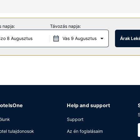
nyeztessék a wellnessfürdőben, ahol masszázs, testkezelés és arckeze
s szolgáltatásokat, mint például a(z) szauna, a(z) fitneszlétesítmény
 napja:
Távozás napja:
övetkezők: ingyenes wifihozzáférés, concierge szolgálat és játékter
zo 8 Augusztus
Vas 9 Augusztus
Árak Lek
lattal vár, mivel ez a helyi étterem, mely az óceánra néz, de a szobá
kezésre álló szobaszerviz. Fújd ki magad egy itllal a nap végén a 
 reggelit szolgálnak fel hétköznapokon 7:30 és 11:00 között, ill. hét
k és vegytisztítási/ruhatisztítási szolgáltatások is igénybe vehető.
 konferenciatér és tárgyalóterem céljára fenntartott területtel ren
lyszínen.
otelsOne
Help and support
S
ólunk
Support
otel tulajdonosok
Az én foglalásaim