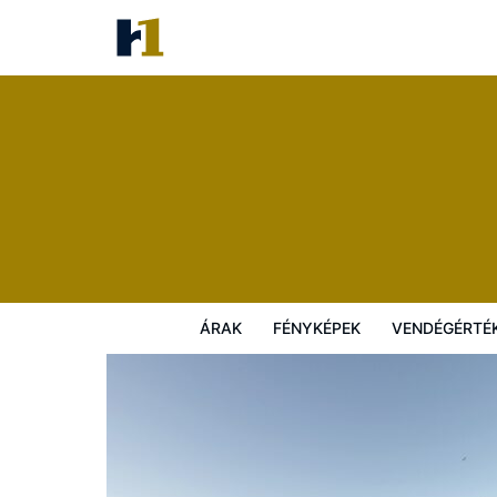
Parador De Cadiz
Árak
Fényképek
Vendégértékelések
ÁRAK
FÉNYKÉPEK
VENDÉGÉRTÉ