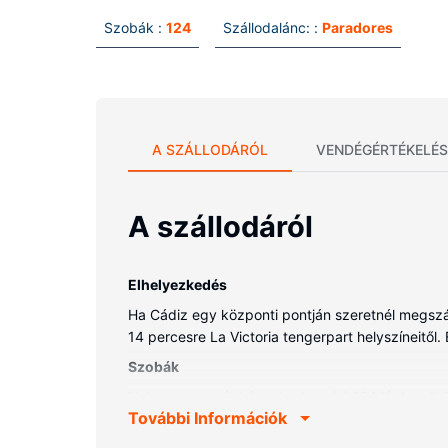
Szobák :
124
Szállodalánc: :
Paradores
A SZÁLLODÁRÓL
VENDÉGÉRTÉKELÉS
A szállodáról
Elhelyezkedés
Ha Cádiz egy központi pontján szeretnél megszáll
14 percesre La Victoria tengerpart helyszíneitől. 
Szobák
Helyezze magát kényelembe a(z) 124 légkondicion
További Információk
tartozik. Ingyenes vezeték nélküli internet-hozz
fürdőszobában van külön fürdőkád, illetve zuhany