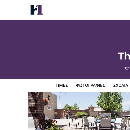
The Catfish Bend Inn & Spa
Τιμές
Φωτογραφίες
σχόλια
Χάρτης
Παροχες 
Th
30
ΤΙΜΈΣ
ΦΩΤΟΓΡΑΦΊΕΣ
ΣΧΌΛΙΑ