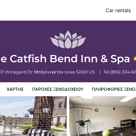
Car rentals
ξενοδοχειου
Πληροφορίες ξενοδοχείου
Πολιτικη ξενοδοχείων
e Catfish Bend Inn & Spa
01 Winegard Dr
Μπέρλινγκτον
Iowa
52601
US
Tel.
(855) 334-6
ΧΆΡΤΗΣ
ΠΑΡΟΧΕΣ ΞΕΝΟΔΟΧΕΙΟΥ
ΠΛΗΡΟΦΟΡΊΕΣ ΞΕΝΟ