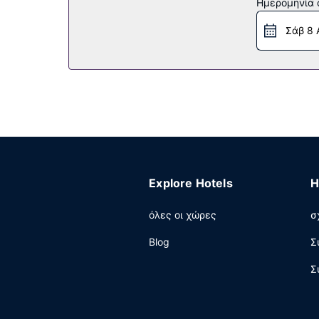
Ημερομηνία c
απολαύσετε ψυχαγωγικές δραστηριότητες, όπως
τέλειο τρόπο, για να ολοκληρώσετε την ημέρα
Σάβ 8 
εφημερίδες και κομμωτήριο.
Εστιατόριο
Πάρτε κάτι να φάτε στο Booagloo Cafe, ένα απ
(κατά τη διάρκεια συγκεκριμένων ωρών μόνο). 
επιπλέον χρέωση είναι διαθέσιμο πρωινό (ευρωπ
Άλλες παροχές
Στις σημαντικές παροχές περιλαμβάνονται μι
αυτό το ξενοδοχείο αποτελούνται από ένα συν
Explore Hotels
H
δωρεάν (διαθέσιμο 24 ώρες το 24ωρο).
όλες οι χώρες
σ
Blog
Σ
Σ