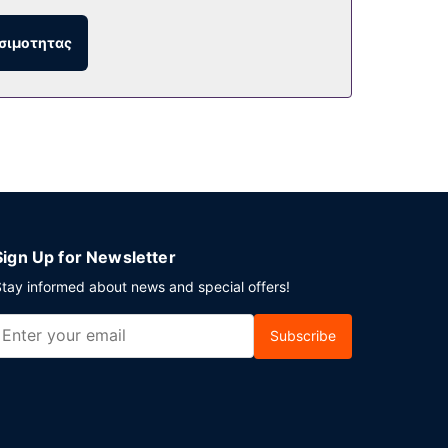
ής, μια τυχερή νύχτα στο καζίνο αποτελεί τον
ντερνετ, κατάστημα δώρων/περίπτερο με
σιμοτητας
μέσα και επωφεληθείτε από το room service
σιστικό ποτό σε ένα από τα 3 μπαρ/lounge. Με
ατοκύριακα μεταξύ 7:00 π.μ. - 12 το μεσημέρι.
αποσκευών. Οι εγκαταστάσεις εκδηλώσεων σε
εταφορά από και προς το αεροδρόμιο είναι
Sign Up for Newsletter
tay informed about news and special offers!
Subscribe