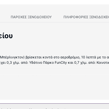
ΠΑΡΟΧΕΣ ΞΕΝΟΔΟΧΕΙΟΥ
ΠΛΗΡΟΦΟΡΊΕΣ ΞΕΝΟΔΟΧΕ
είου
, Μπέρλινγκτον) βρίσκεται κοντά στο αεροδρόμιο, 10 λεπτά με το 
χει 0,3 χλμ. από: Υδάτινο Πάρκο FunCity και 0,7 χλμ. από: Κοινοτι
ωμάτια με κλιματισμό, όπου υπάρχουν ψυγείο και φούρνοι μικροκ
πάσματα υψηλής ποιότητας (premium). Για τη διασκέδασή σας πρ
ντα online με δωρεάν ασύρματη πρόσβαση στο ίντερνετ. Τα μπάνι
 μπορείτε να απολαύσετε μασάζ, θεραπείες περιποίησης σώματο