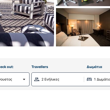
eck out:
Travellers
Δωμάτια
γουστος
2 Ενήλικες
1 Δωμάτι