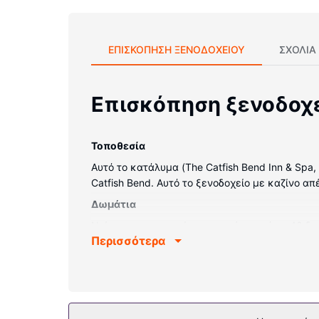
ΕΠΙΣΚΌΠΗΣΗ ΞΕΝΟΔΟΧΕΊΟΥ
ΣΧΌΛΙΑ
Επισκόπηση ξενοδοχ
Τοποθεσία
Αυτό το κατάλυμα (The Catfish Bend Inn & Spa
Catfish Bend. Αυτό το ξενοδοχείο με καζίνο απέ
Δωμάτια
Νιώστε σαν στο σπίτι σας σε ένα από τα 40 δ
Περισσότερα
διαθέτει πουπουλένια παπλώματα και κλινοσκε
δορυφορικά κανάλια, ενώ μπορείτε να είστε πά
δωρεάν προϊόντα προσωπικής περιποίησης.
Παροχές καταλύματος
Χαλαρώστε στο πλήρως εξοπλισμένο σπα, όπου