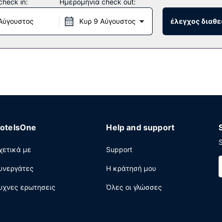
heck in:
Ημερομηνία check out:
 υδάτινο πάρκο (επιπλέον χρέωση) και ήσυχο ποτάμι τεχνητής ρο
 σας. Σε αυτό το ξενοδοχείο θα βρείτε επίσης δωρεάν ασύρματο ί
Αύγουστος
Κυρ 9 Αύγουστος
έλεγχος διαθε
ό τα 2 εστιατόρια που υπάρχουν σε αυτό το ξενοδοχείο ή μείνετε 
Επίσης, θα βρείτε σνακ σε μια καφετέρια. Χαλαρώστε με ένα δρο
αϊκό) τις καθημερινές μεταξύ 7:00 π.μ. - 10:00 π.μ. και τα σαββ
α περιοχή υπολογιστών, ρεσεψιόν όλο το 24ωρο και αποθήκευση 
εδριακό κέντρο και αίθουσες συνεδριάσεων. Το λεωφορειάκι για μ
otelsOne
Help and support
S
χετικά με
Support
υνεργάτες
Η κράτησή μου
υχνες ερωτησεις
Όλες οι γλώσσες