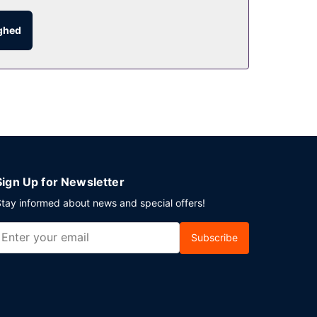
ighed
odt af roomservice (i et begrænset antal timer)
. Kontinental morgenmad serveres på hverdage fra
ilbyder arrangementfaciliteter, såsom et
Sign Up for Newsletter
tay informed about news and special offers!
Subscribe