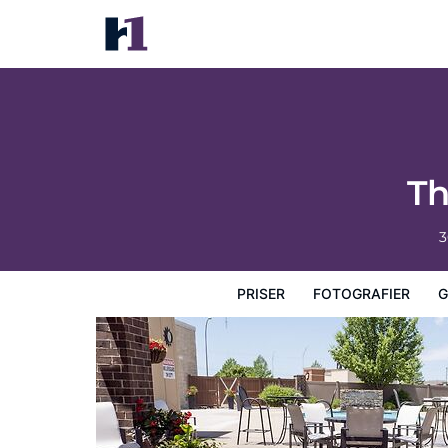
The Catfish Bend Inn & Spa
Priser
Fotografier
Gæstevurderinger
Kort
Hotel
Th
3
PRISER
FOTOGRAFIER
G