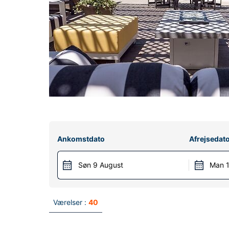
Ankomstdato
Afrejsedat
Søn 9 August
Man 1
Værelser :
40