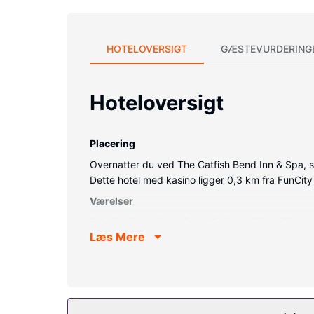
HOTELOVERSIGT
GÆSTEVURDERING
Hoteloversigt
Placering
Overnatter du ved The Catfish Bend Inn & Spa, so
Dette hotel med kasino ligger 0,3 km fra FunCit
Værelser
Føl dig hjemme i et af de 40 aircondition-afkøl
Læs Mere
premium-sengetøj. Der er et 50-tommers LED-tv m
Badeværelserne indeholder bruser med brusehoved
Ejendomsfacilitet
Der tilbydes fuld spaservice, hvor du kan slappe
såsom et vandland (tillægsgebyr) og en Lazy River