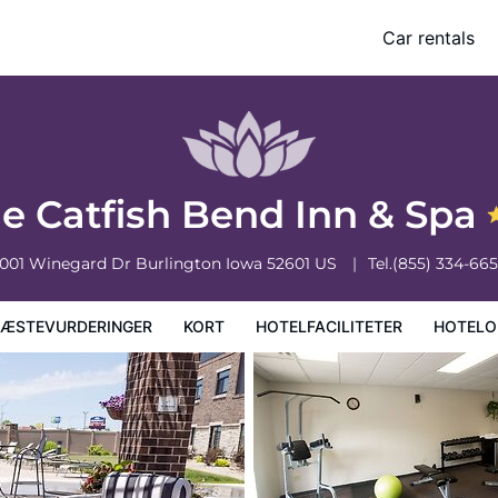
Car rentals
faciliteter
Hoteloplysninger
Hotelregler
e Catfish Bend Inn & Spa
001 Winegard Dr
Burlington
Iowa
52601
US
Tel.
(855) 334-66
ÆSTEVURDERINGER
KORT
HOTELFACILITETER
HOTELO