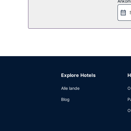
Ankom
internetadgang, gavebutik/aviskiosk og frisørsal
Restaurant
Få en bid mad på Booagloo Cafe, som er en af 2 r
eller hente en snack på stedets kaffebar/café. 
kl. 07.00 til kl. 10.00 og i weekenderne fra kl. 07
Andre faciliteter
Gæsterne har blandt andet adgang til en compute
konferencecenter og mødelokaler. Lufthavnstransp
Explore Hotels
H
Alle lande
O
Blog
P
O