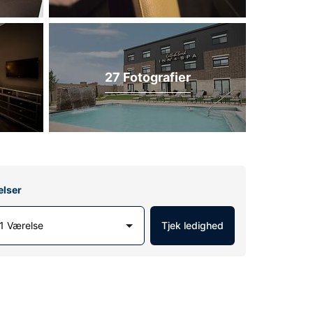
27 Fotografier
elser
1 Værelse
Tjek ledighed