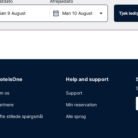
stdato
Afrejsedato
on.
Søn 9 August
Man 10 August
Tjek led
estauranter på dette hotel. Du kan også blive på værelset og nyde g
Slap af med en forfriskende drink ved en af stedets 3 barer/lounger
.00 til kl. 12.00 mod et gebyr.
rstation, en døgnåben reception og bagageopbevaring. Dette hotel t
ort tur-retur er gratis (døgnet rundt).
otelsOne
Help and support
S
m os
Support
artnere
Min reservation
fte stillede spørgsmål
Alle sprog