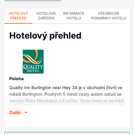
HOTELOVÝ
HOTELOVÁ
INFORMACE
VŠEOBECNÉ
PŘEHLED
ZAŘÍZENÍ
HOTELU
PODMÍNKY HOTELU
Hotelový přehled
Poloha
Quality Inn Burlington near Hwy 34 je v obchodní čtvrti ve
městě Burlington. Pouhých 5 minut cesty autem odtud se
nachází Řeka Mississippi a FunCity. Tento hotel se nachází
0,6 km od West Burlington Community Park = Komunitní
Další
park West Burlington a 0,7 km od Catfish Bend Casino.
Pokoje
V jednom z 51 klimatizovaných pokojů, k jejichž vybavení