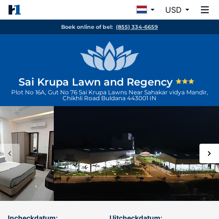
USD
Boek online of bel:
(855) 334-6659
Sai Krupa Lawn and Regency
Plot No 16A, Gut No 76 Sai Krupa Lawns Near Sahakar vidya Mandir,
Chikhli Road
Buldana
443001
IN
Incheckdatum:
Uitcheckdatum: