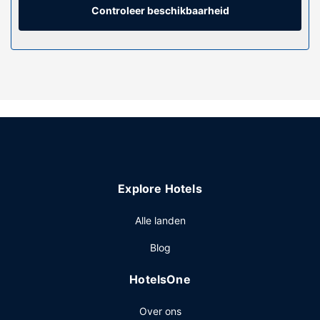
Controleer beschikbaarheid
Restaurant
Profiteer in dit hotel van de roomservice.
Overige voorzieningen
Enkele van de voorzieningen zijn gratis kranten in de
lobby, een stomerij/wasserijservice en een 24-uurs
receptie. Ter plaatse heb je een gratis valetparkeerservice.
Explore Hotels
Alle landen
Blog
HotelsOne
Over ons