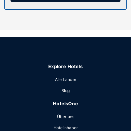
Ausstattung der Anlage
Genieße die den schönen Ausblick von folgenden Punkten:
Terrasse und Garten. Außerdem kannst du kostenloses
WLAN nutzen.
Restaurant
Genieße Mittagessen oder Abendessen bei einem
Restaurant dieses Hotels. Oder bleib gemütlich auf deinem
Zimmer und nutz den Zimmerservice. Deinen Durst kannst
Explore Hotels
du an der Bar/Lounge stillen. Gegen Gebühr wird täglich
von 08:00 Uhr bis 10:00 Uhr ein kontinentales Frühstück
Alle Länder
angeboten.
Sonstige Einrichtungen
Blog
Zum Angebot gehören ein Express-Check-in, ein Express-
HotelsOne
Check-out und kostenlose Zeitungen in der Lobby. Vor Ort
gibt es Folgendes: Parken ohne Service (kostenlos).
Über uns
Hotelinhaber