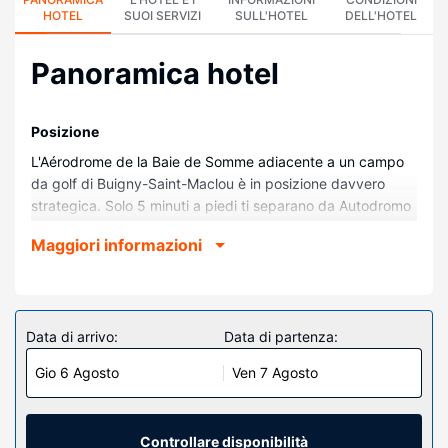
HOTEL
SUOI SERVIZI
SULL'HOTEL
DELL'HOTEL
Panoramica hotel
Posizione
L'Aérodrome de la Baie de Somme adiacente a un campo
da golf di Buigny-Saint-Maclou è in posizione davvero
strategica. Solo 5 minuti a piedi ti separano da Autodromo
Stadium Automobile d'Abbeville e sei a 2 minuti di auto da
Maggiori informazioni
Abbeville Somme Karting. Questo hotel per golfisti dista
14,4 km da Baia della Somme e 3,2 km da Parco
Bouvaque.
Camere
Data di arrivo:
Data di partenza:
Soggiorna in una delle 15 camere della struttura, complete
Gio 6 Agosto
Ven 7 Agosto
di TV a schermo piatto. Il Wi-Fi gratuito ti consente di
restare in contatto con il mondo, mentre la TV con canali
via cavo è l'ideale per concedersi un po' di svago. Il bagno
in camera dispone di doccia, set di cortesia gratuiti e
Controllare disponibilità