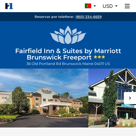
USD
Reservar por telefone:
(855) 334-6659
Fairfield Inn & Suites by Marriott
Brunswick Freeport
36 Old Portland Rd
Brunswick
Maine
04011
US