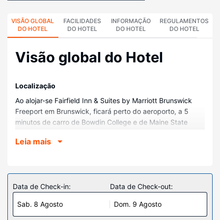
VISÃO GLOBAL
FACILIDADES
INFORMAÇÃO
REGULAMENTOS
DO HOTEL
DO HOTEL
DO HOTEL
DO HOTEL
Visão global do Hotel
Localização
Ao alojar-se Fairfield Inn & Suites by Marriott Brunswick
Freeport em Brunswick, ficará perto do aeroporto, a 5
minutos de carro de Bowdin College e de Maine State
Music Theater. Este hotel está a 5 km (3,1 mi) de Maine
Leia mais
Street e a 9,5 km (5,9 mi) de Brunswick Naval Aviation
Museum.
Quartos
Sinta-se em casa num dos 81 quartos, com um frigorífico e
Data de Check-in:
Data de Check-out:
Smart TV. Ligue-se à internet com e sem fios gratuita para
Sab. 8 Agosto
Dom. 9 Agosto
estar sempre contactável. Em alternativa, assista a uma
seleção de canais via satélite. As casas de banho