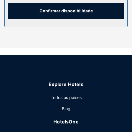
privativas têm artigos de higiene exclusivos e secadores
de cabelo. As comodidades incluem ainda secretárias e
Confirmar disponibilidade
micro-ondas, além de telefone com chamadas locais
grátis.
Serviço do hotel
As propostas de lazer e entretenimento à sua disposição
incluem uma piscina interior e uma sala de fitness aberta
24 horas. As facilidades adicionais incluem Wi-fi grátis, um
televisor no espaço comum e uma área para piqueniques.
Restaurante
Fairfield Inn & Suites by Marriott Brunswick Freeport
Explore Hotels
dispõe de snack-bar/pastelaria. Comece as suas manhãs
da melhor forma com um pequeno-almoço buffet grátis,
Todos os países
servido diariamente entre as 6:30 e as 9:30.
Outros serviços
Blog
As principais comodidades incluem acesso à internet com
HotelsOne
fios grátis, um business center aberto 24 horas e registo
de saída rápido. Há estacionamento grátis no local.