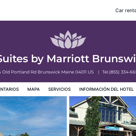
ck Freeport
Car renta
nformación del hotel
Condiciones especiales
 Suites by Marriott Bruns
6 Old Portland Rd
Brunswick
Maine
04011
US
Tel.
(855) 334-66
NTARIOS
MAPA
SERVICIOS
INFORMACIÓN DEL HOTEL