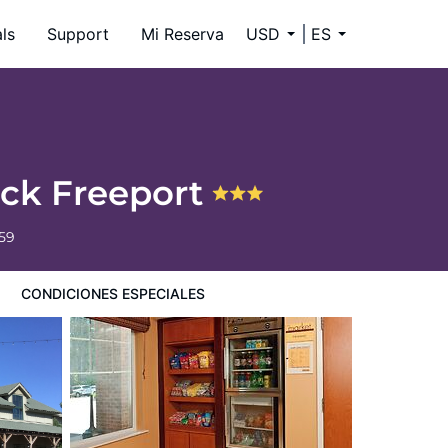
ls
Support
Mi Reserva
USD
ES
wick Freeport
59
CONDICIONES ESPECIALES