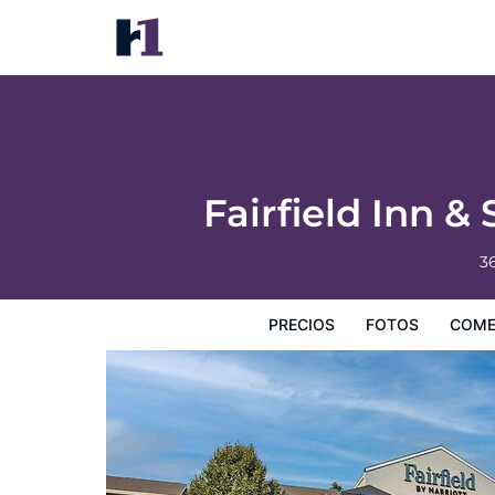
Fairfield Inn & Suites by Marriott Brunswi
Precios
Fotos
Comentarios
Mapa
Servicios
I
Fairfield Inn &
3
PRECIOS
FOTOS
COME