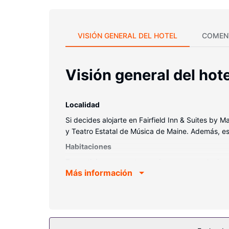
VISIÓN GENERAL DEL HOTEL
COMEN
Visión general del hote
Localidad
Si decides alojarte en Fairfield Inn & Suites by
y Teatro Estatal de Música de Maine. Además, e
Habitaciones
Te sentirás como en tu propia casa en cualquiera
Más información
satélite y conexión a Internet por cable y wifi gr
comodidades, se incluyen escritorio, microondas 
Servicios hotel
No te pierdas las instalaciones recreativas a tu 
wifi gratis, una televisión en la zona común y un