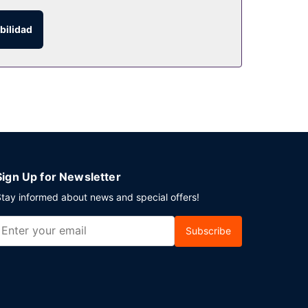
bilidad
no bufé gratuito todos los días de 06:30 a 09:30.
posición. Hay un aparcamiento sin asistencia
Sign Up for Newsletter
tay informed about news and special offers!
Subscribe