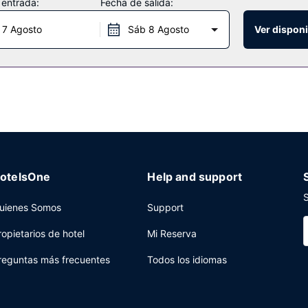
 entrada:
Fecha de salida:
 7 Agosto
Sáb 8 Agosto
Ver disponi
reeport tienes un bar-cafetería a tu disposición. Se ofrece un desayu
 centro de negocios abierto las 24 horas y check-out exprés a tu dis
otelsOne
Help and support
S
uienes Somos
Support
ropietarios de hotel
Mi Reserva
reguntas más frecuentes
Todos los idiomas