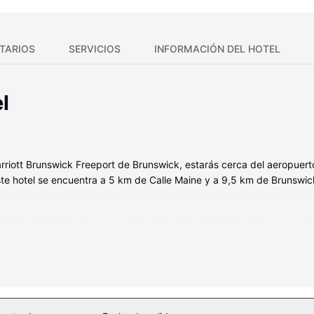
TARIOS
SERVICIOS
INFORMACIÓN DEL HOTEL
l
 Marriott Brunswick Freeport de Brunswick, estarás cerca del aeropue
ste hotel se encuentra a 5 km de Calle Maine y a 9,5 km de Brunswi
 de las 81 habitaciones con frigorífico y Smart TV. Para los momento
atis. El baño privado está provisto de artículos de higiene personal d
y teléfono con y llamadas locales gratuitas.
disposición, que incluyen una piscina cubierta y gimnasio abierto la
a zona de pícnic.