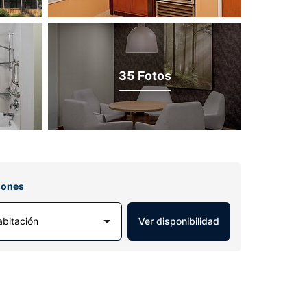
35 Fotos
iones
abitación
Ver disponibilidad