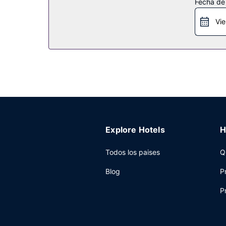
Fecha de
Restaurante
Vie
En Fairfield Inn & Suites by Marriott Brunswick F
Otros servicios
Tendrás conexión a Internet por cable gratis, un
gratuito disponible.
Explore Hotels
H
Todos los paises
Q
Blog
P
P