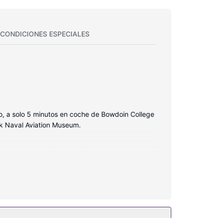
CONDICIONES ESPECIALES
rto, a solo 5 minutos en coche de Bowdoin College
ck Naval Aviation Museum.
s de ocio, tendrás un televisor con canales por
e diseño y secadores de pelo. Entre las
s 24 horas. Encontrarás además conexión a Internet