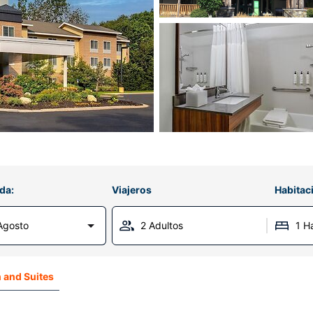
da:
Viajeros
Habitac
Agosto
2 Adultos
1 H
n and Suites