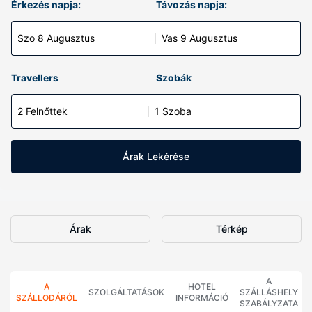
Érkezés napja:
Távozás napja:
Szo 8 Augusztus
Vas 9 Augusztus
Travellers
Szobák
2 Felnőttek
1 Szoba
Árak Lekérése
Árak
Térkép
A
A
HOTEL
SZOLGÁLTATÁSOK
SZÁLLÁSHELY
SZÁLLODÁRÓL
INFORMÁCIÓ
SZABÁLYZATA