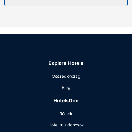
Hogy tejesen ellazuljon és kikapcsoljon, gyönyörködjön
a(z) kert nyújtotta kilátásban. Az egyéb szolgáltatások és
létesítmények közé tartozik ingyenes wifihozzáférés és
concierge szolgálat.
Egyéb felszereltség
Az autóval érkező vendégek számára ingyenes egyéni
parkolás biztosított a helyszínen.
Explore Hotels
Összes ország
Blog
HotelsOne
Rólunk
Hotel tulajdonosok