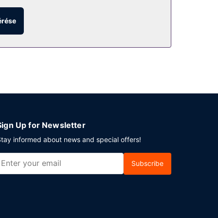
érése
gek számára ingyenes egyéni parkolás biztosított
Sign Up for Newsletter
tay informed about news and special offers!
Subscribe