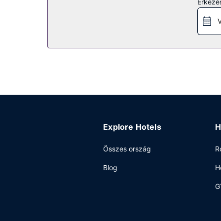
Érkezés
Egyéb felszereltség
V
A szálláshelyen 24 órában nyitva tartó recepció 
a helyszínen.
Explore Hotels
H
Összes ország
R
Blog
H
G