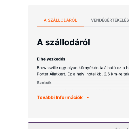
A SZÁLLODÁRÓL
VENDÉGÉRTÉKELÉS
A szállodáról
Elhelyezkedés
Brownsville egy olyan környékén található ez a h
Porter Állatkert. Ez a helyi hotel kb. 2,6 km-re t
Szobák
Helyezze magát kényelembe a(z) 40 légkondicion
További Információk
internet-hozzáférés és a televíziókon nézhető k
melyekben van fürdőkád vagy zuhanyzó is) felszer
íróasztal és kávé-/teafőzők, valamint takarítás n
Az ingatlanhoz tartozó felszereltség
A szálláshely kínálta egyéb szolgáltatások és lét