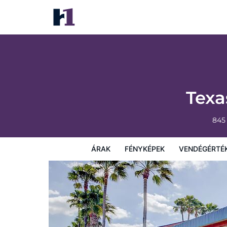
Texas Inn Brownsville by Hotel O
Árak
Fényképek
Vendégértékelések
Térkép
Sz
Texa
845
ÁRAK
FÉNYKÉPEK
VENDÉGÉRTÉ