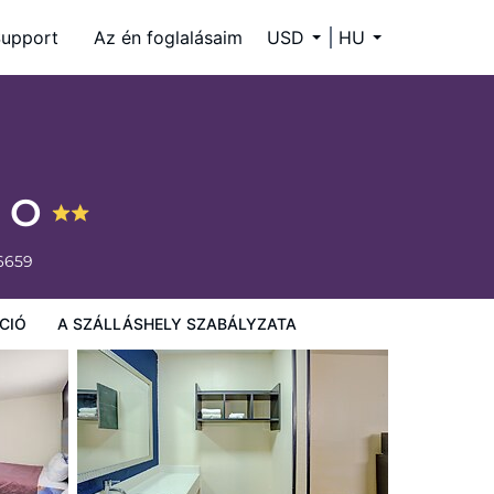
upport
Az én foglalásaim
USD
HU
l O
6659
CIÓ
A SZÁLLÁSHELY SZABÁLYZATA