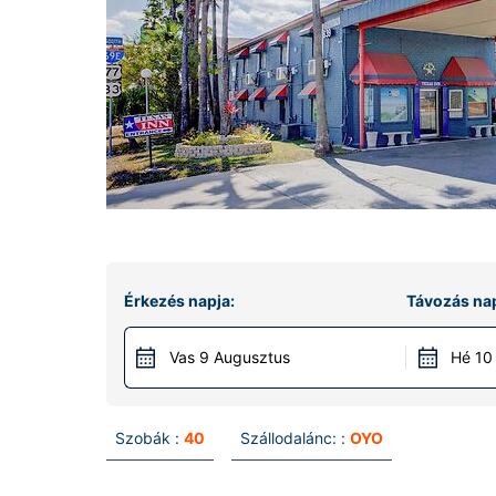
Érkezés napja:
Távozás nap
Vas 9 Augusztus
Hé 10
Szobák :
40
Szállodalánc: :
OYO