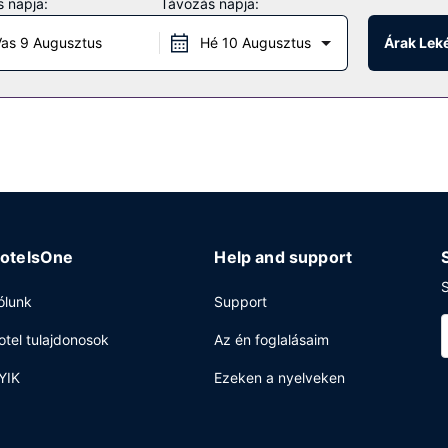
 napja:
Távozás napja:
as 9 Augusztus
Hé 10 Augusztus
Árak Lek
és étel- és italautomata is igénybe vehető. Az autóval érkező vendé
otelsOne
Help and support
S
ólunk
Support
otel tulajdonosok
Az én foglalásaim
YIK
Ezeken a nyelveken