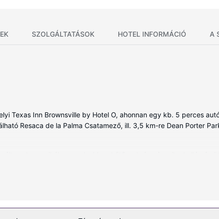
EK
SZOLGÁLTATÁSOK
HOTEL INFORMÁCIÓ
A 
elyi Texas Inn Brownsville by Hotel O, ahonnan egy kb. 5 perces aut
alálható Resaca de la Palma Csatamező, ill. 3,5 km-re Dean Porter Park
ált szoba egyikében, melyekben hűtőszekrény és mikrohullámú sütők
ábelcsatornák kínálata mind a vendégek kikapcsolódását szolgálja. A(
elései közé tartozik ingyenes piperecikkek és hajszárító. A kényelm
aponta.
esítmények közé tartozik ingyenes wifihozzáférés és étel- és italaut