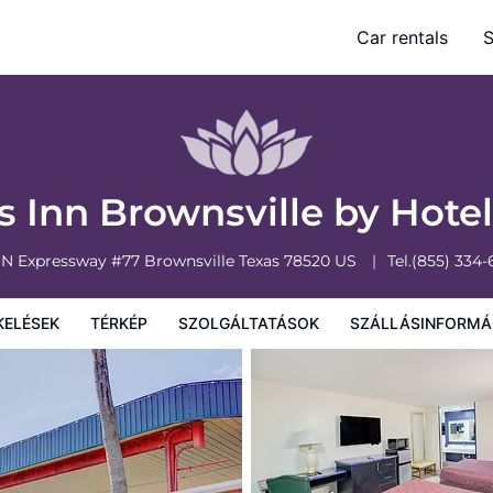
Car rentals
S
olgáltatások
Szállásinformáció
A szálláshely szabályzata
s Inn Brownsville by Hote
 N Expressway #77
Brownsville
Texas
78520
US
Tel.
(855) 334-
KELÉSEK
TÉRKÉP
SZOLGÁLTATÁSOK
SZÁLLÁSINFORMÁ