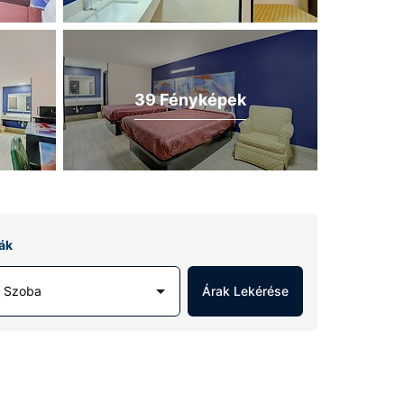
39 Fényképek
ák
1 Szoba
Árak Lekérése