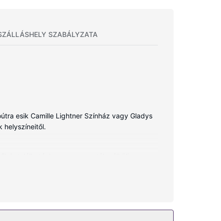
SZÁLLÁSHELY SZABÁLYZATA
óútra esik Camille Lightner Színház vagy Gladys
 helyszíneitől.
 is található. Ingyenes vezeték nélküli
z) privát fürdőszoba (kizárólag azok,
i felszerelések és szolgáltatások közé tartozik
omata.