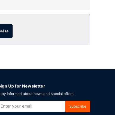
kban rendelkezésre álló szobaszerviz
érése
ető. Az autóval érkező vendégek számára ingyenes
Sign Up for Newsletter
tay informed about news and special offers!
Subscribe