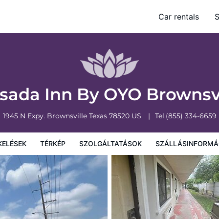
Car rentals
S
olgáltatások
Szállásinformáció
A szálláshely szabályzata
sada Inn By OYO Brownsv
1945 N Expy.
Brownsville
Texas
78520
US
Tel.
(855) 334-6659
KELÉSEK
TÉRKÉP
SZOLGÁLTATÁSOK
SZÁLLÁSINFORMÁ