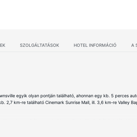
EK
SZOLGÁLTATÁSOK
HOTEL INFORMÁCIÓ
A 
wnsville egyik olyan pontján található, ahonnan egy kb. 5 perces au
. 2,7 km-re található Cinemark Sunrise Mall, ill. 3,6 km-re Valley B
lt szoba egyikében, melyekben mikrohullámú sütők is található. Ing
a mind a vendégek kikapcsolódását szolgálja. A(z) privát fürdőszoba 
lgáltatások közé tartozik telefon és takarítás naponta. Külön kérésre