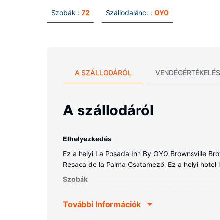
Szobák :
72
Szállodalánc: :
OYO
A SZÁLLODÁRÓL
VENDÉGÉRTÉKELÉS
A szállodáról
Elhelyezkedés
Ez a helyi La Posada Inn By OYO Brownsville Bro
Resaca de la Palma Csatamező. Ez a helyi hotel kb
Szobák
Helyezze magát kényelembe a(z) 72 légkondicioná
További Információk
televíziókon nézhető digitális csatornák kínálat
és hajszárító is. A kényelmi felszerelések és szo