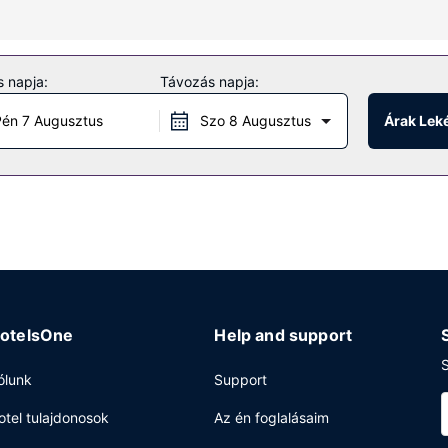
eretne étkezni, akkor élvezze ki a(z) hotel meghatározott napszako
 napja:
Távozás napja:
én 7 Augusztus
Szo 8 Augusztus
Árak Lek
 ruhatisztító létesítmények és étel- és italautomata is igénybe veh
otelsOne
Help and support
S
ólunk
Support
otel tulajdonosok
Az én foglalásaim