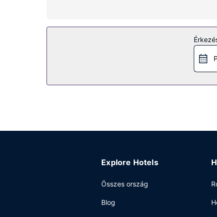
Étterem
Ha egy kis nyugalomra vágyik, és szobájában sz
szolgáltatása nyújtotta lehetőségeket.
Érkezés
Egyéb felszereltség
P
A szálláshelyen 24 órában nyitva tartó recepció,
egyéni parkolás biztosított a helyszínen.
Explore Hotels
H
Összes ország
R
Blog
H