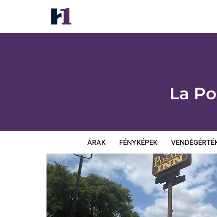
La Posada Inn By OYO Brownsville
Árak
Fényképek
Vendégértékelések
Térkép
Sz
La Po
ÁRAK
FÉNYKÉPEK
VENDÉGÉRTÉ