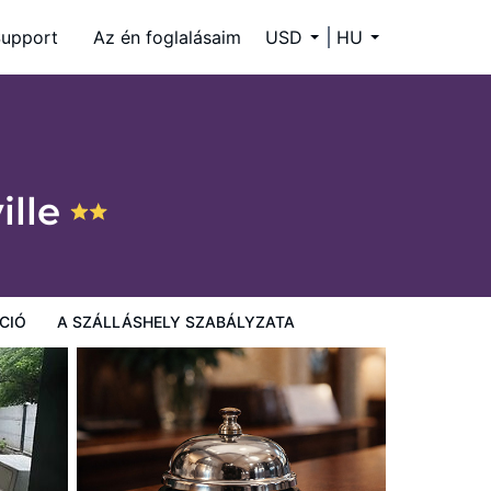
upport
Az én foglalásaim
USD
HU
ille
CIÓ
A SZÁLLÁSHELY SZABÁLYZATA