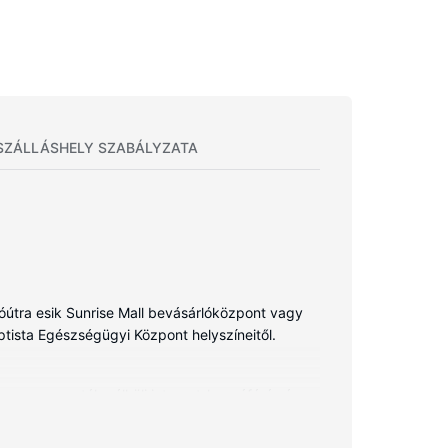
SZÁLLÁSHELY SZABÁLYZATA
tóútra esik Sunrise Mall bevásárlóközpont vagy
aptista Egészségügyi Központ helyszíneitől.
yenes vezeték nélküli internet-hozzáférés és a
felszerelései közé tartozik ingyenes piperecikkek
 pedig vasaló/vasalódeszka is rendelkezésre áll.