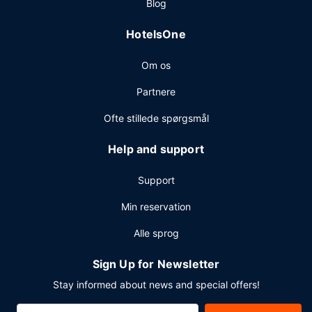
Blog
et arrangement i Bridgeport? På dette hotel er der et
område på 56 kvadratmeter til rådighed, bestående af
HotelsOne
konferencelokaler og mødelokaler. Gratis selvstændig
parkering er til rådighed på stedet.
Om os
Partnere
Ofte stillede spørgsmål
Help and support
Support
Min reservation
Alle sprog
Sign Up for Newsletter
Stay informed about news and special offers!