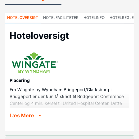
HOTELOVERSIGT
HOTELFACILITETER
HOTELINFO
HOTELREGLER
Hoteloversigt
Placering
Fra Wingate by Wyndham Bridgeport/Clarksburg i
Bridgeport er der kun få skridt til Bridgeport Conference
Center og 4 min. kørsel til United Hospital Center. Dette
hotel ligger 7,1 km fra Bridgeport Public Library og 7,2 km
Læs Mere
fra Bridgeport Country Club.
Værelser
Føl dig hjemme i et af de 116 aircondition-afkølede