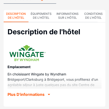
DESCRIPTION
ÉQUIPEMENTS
INFORMATIONS
CONDITIONS
DE L'HÔTEL
DE L'HÔTEL
SUR L'HÔTEL
DE L'HÔTEL
Description de l'hôtel
Emplacement
En choisissant Wingate by Wyndham
Bridgeport/Clarksburg à Bridgeport, vous profiterez d'un
agréable séjour à juste quelques pas du site Centre de
conférence de Bridgeport et à 4 min en voiture du site
Plus D'informations
Centre hospitalier United Hospital Center. Cet hôtel se
trouve à 7,1 km de Bridgeport Public Library et à 7,2 km de
Bridgeport Country Club.