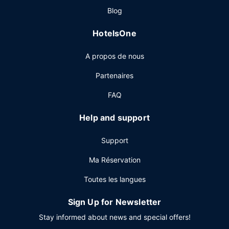
Restaurant
Blog
Un petit déjeuner continental gratuit est servi tous les jours
HotelsOne
de 06 h 00 à 10 h 00.
Autres services
A propos de nous
Les équipements et services proposés incluent un centre
Partenaires
d'affaires, un service de départ express et des journaux
gratuits dans le hall. Si vous devez organiser une réunion à
FAQ
Bridgeport, faites confiance à cet hôtel qui dispose
d'espaces événements mesurant 56 mètres carrés et
Help and support
comprenant un espace de conférence et des salles de
réunion. Un parking gratuit est disponible dans l'enceinte
Support
de l'hébergement.
Ma Réservation
Toutes les langues
Sign Up for Newsletter
Stay informed about news and special offers!