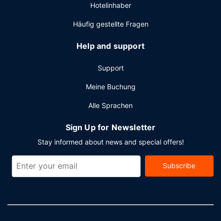
Hotelinhaber
eine gute Wahl, denn zu den 3003 Quadratfuß (279
Quadratmeter) großen Veranstaltungsräumlichkeiten
Häufig gestellte Fragen
zählen Konferenzfläche und ein Tagungsraum. Der
Flughafentransfer (rund um die Uhr) ist kostenlos.
Help and support
Support
Meine Buchung
Alle Sprachen
Sign Up for Newsletter
Stay informed about news and special offers!
Subscribe