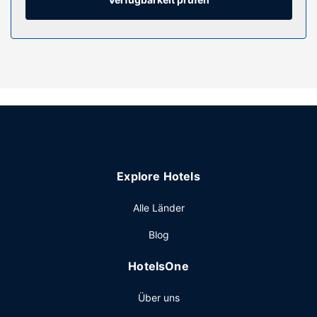
kannst.
Ausstattung der Anlage
Verpasse folgende Freizeitmöglichkeiten nicht: Außenpool
und Fitnessbereich (rund um die Uhr geöffnet).
Kostenloses WLAN, ein Concierge-Service und ein
Hochzeitsservice stehen ebenfalls zur Verfügung. Die nahe
liegenden Attraktionen erreichst du mit dem kostenfreien
Shuttle in die Umgebung.
Restaurant
Explore Hotels
Genieße amerikanische Küche im Reflections Grill, einem
ein Restaurant, das eine Bar/Lounge bietet, oder bleib
Alle Länder
bequem auf deinem Zimmer und nutz den Zimmerservice
(bitte Zeiten beachten). Das Frühstück ist im Preis
Blog
inbegriffen.
Sonstige Einrichtungen
HotelsOne
Zum Angebot gehören ein Businesscenter, ein Express-
Über uns
Check-out und kostenlose Zeitungen in der Lobby. Wenn
du eine Veranstaltung in Bridgeport planst, ist dieses Hotel