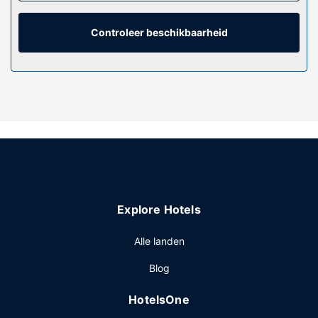
kijkplezier zorgen. De privébadkamers met een
bad/douchecombinatie hebben gratis toiletartikelen en
haardrogers.
Controleer beschikbaarheid
Algemene voorziening
Plezier gegarandeerd met recreatieve voorzieningen zoals
een healthclub en een binnenzwembad. Dit hotel bevat
ook gratis wifi, conciërgeservices en
cadeauwinkels/kiosken.
Restaurant
Geniet van een lekker diner in het restaurant of bestel een
snack in de koffiebar/het café. Ook biedt dit hotel
roomservice (beperkte tijden) aan. Sluit je dag af met een
Explore Hotels
drankje in een bar/lounge. Dagelijks kun je tegen betaling
genieten van een lekker à-la-carte-ontbijt, dat geserveerd
Alle landen
wordt van 07.00 uur tot 11.00 uur.
Overige voorzieningen
Blog
Enkele van de voorzieningen zijn een 24-uurs
HotelsOne
businesscentrum, een snelle incheckservice en een snelle
uitcheckservice. Plan je een evenement in Boston? Kies