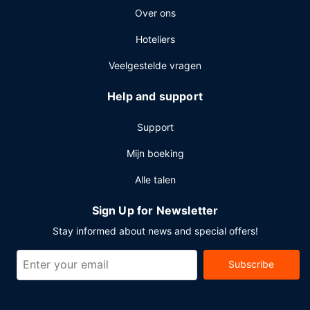
Over ons
voor dit hotel met 2787 vierkante meter aan ruimte,
waaronder een conferentieruimte en vergaderruimtes. Ter
Hoteliers
plaatse heb je parkeerplaatsen.
Veelgestelde vragen
Help and support
Support
Mijn boeking
Alle talen
Sign Up for Newsletter
Stay informed about news and special offers!
Subscribe