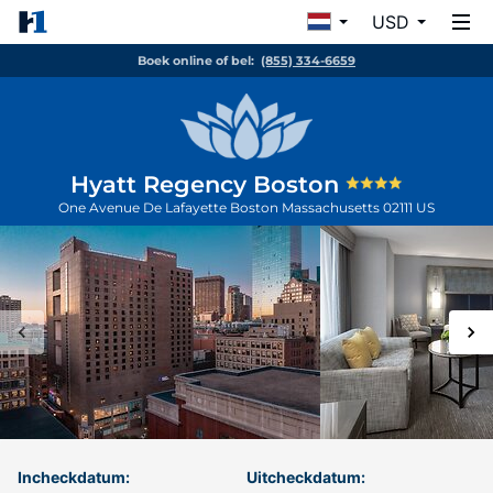
USD
Boek online of bel:
(855) 334-6659
Hyatt Regency Boston
One Avenue De Lafayette
Boston
Massachusetts
02111
US
Incheckdatum:
Uitcheckdatum: