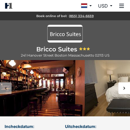
USD
Boek online of bel:
(855) 334-6659
Bricco Suites
241 Hanover Street
Boston
Massachusetts
02113
US
Incheckdatum:
Uitcheckdatum: