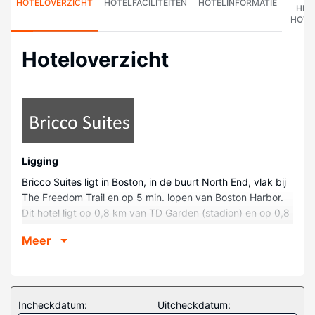
HOTELOVERZICHT
HOTELFACILITEITEN
HOTELINFORMATIE
HET
HOTE
Hoteloverzicht
Ligging
Bricco Suites ligt in Boston, in de buurt North End, vlak bij
The Freedom Trail en op 5 min. lopen van Boston Harbor.
Dit hotel ligt op 0,8 km van TD Garden (stadion) en op 0,8
km van Aquarium van New England.
Meer
Kamers
Doe of je thuis bent in één van de 22 klimaatgeregelde
kamers met een minibar. Er is gratis wifi op de kamer als je
op het internet wilt surfen. Badkamers beschikken over
Incheckdatum:
Uitcheckdatum: