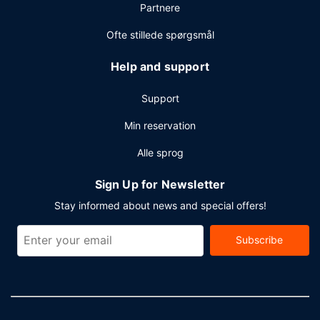
Partnere
er der et område på 929 kvadratmeter til rådighed,
bestående af et konferencecenter og mødelokaler.
Ofte stillede spørgsmål
Lufthavnstransport tur-retur er gratis (døgnet rundt).
Help and support
Support
Min reservation
Alle sprog
Sign Up for Newsletter
Stay informed about news and special offers!
Subscribe