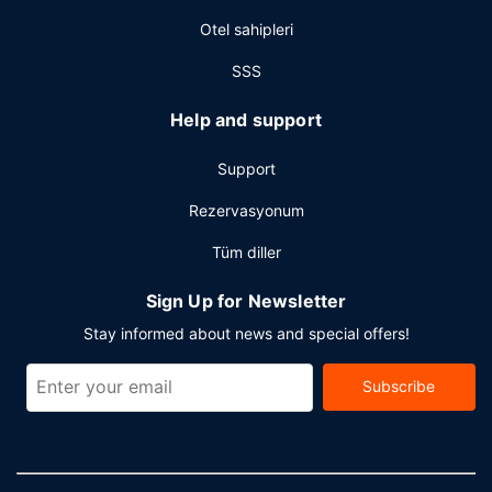
alanda konferans merkezi ve toplantı odaları sunmaktadır.
Otel sahipleri
Misafirler için ücretsiz gidiş-dönüş havaalanı transfer
servisi 24 saat hizmet vermektedir.
SSS
Help and support
Support
Rezervasyonum
Tüm diller
Sign Up for Newsletter
Stay informed about news and special offers!
Subscribe