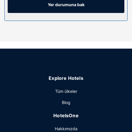
vardır.
Yer durumuna bak
Otelin güzelliği
Kapalı havuz, jakuzi ve spor salonu dâhil sunulan dinlenme
fırsatlarından yararlanın. Bu otelde misafirler için ayrıca
ücretsiz kablosuz İnternet, kuaför ve otelde alışveriş vardır.
Misafirler 10 mil içinde hizmet veren ücretsiz ulaşım
servisiyle çevreyi gezebilir.
Restoran
Otelin restoranı Terrace misafirlere öğle yemeği veya
akşam yemeği servisi yapıyor, ayrıca belirli saatlerde oda
Explore Hotels
servisi imkanı mevcut. Barda/oturma salonunda
misafirlerimize içecek servisi yapılmaktadır. Misafirlere her
Tüm ülkeler
gün 6 ve 10 arasında ücretli tam kahvaltı servisi
yapılmaktadır.
Blog
Diğer güzellikler
HotelsOne
Misafirler için 24 saat açık ofis, hızlı giriş ve hızlı çıkış
mevcuttur. Bismarck bölgesinde bir etkinlik mi
Hakkımızda
planlıyorsunuz? Bu otel misafirlerimize 10000 ayak kare