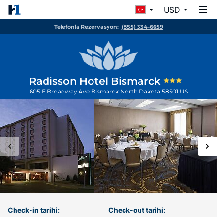
USD
Telefonla Rezervasyon:
(855) 334-6659
Radisson Hotel Bismarck
605 E Broadway Ave
Bismarck
North Dakota
58501
US
Check-in tarihi:
Check-out tarihi: