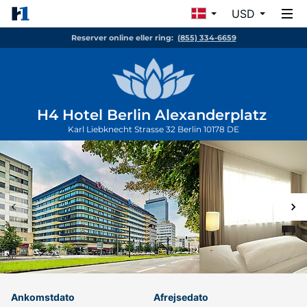
USD
Reserver online eller ring:
(855) 334-6659
H4 Hotel Berlin Alexanderplatz
Karl Liebknecht Strasse 32
Berlin
10178
DE
Ankomstdato
Afrejsedato