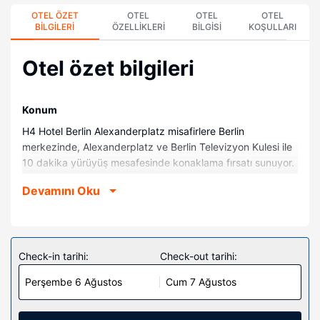
OTEL ÖZET
OTEL
OTEL
OTEL
BILGILERI
ÖZELLIKLERI
BILGISI
KOŞULLARI
Otel özet bilgileri
Konum
H4 Hotel Berlin Alexanderplatz misafirlere Berlin
merkezinde, Alexanderplatz ve Berlin Televizyon Kulesi ile
10 dakika yürüyüş mesafesinde konaklama fırsatı sunuyor.
Bu lüks otel Hackescher Markt ile 0,6 mi (0,9 km) ve Müze
Devamını Oku
Adası ile 0,8 mi (1,2 km) mesafede.
Odalar
336 oda mevcuttur. Misafirlerimize ücretsiz kablolu ve
kablosuz internet erişimi sunulmaktadır. Misafirlerimizin iyi
Check-in tarihi:
Check-out tarihi:
vakit geçirebilmesi için uydu kanalları mevcuttur. Özel
Perşembe 6 Ağustos
Cum 7 Ağustos
banyo, duş kabini, geniş duş başlıkları ve saç kurutma
makinesi vardır. Misafirlerimize telefon, dizüstü bilgisayar
saklamaya uygun emanet kasası ve masa gibi imkânlar ve