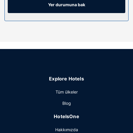
kolaylıklar sunulmaktadır.
Yer durumuna bak
Otelin güzelliği
Sağlık kulübü ve sauna dâhil dinlenme olanaklarını
kaçırmayın. Bu otelde misafirlere ücretsiz kablosuz
İnternet, danışma (concierge) hizmetleri ve ortak alanda
televizyon sunulmaktadır.
Restoran
Otelin restoranı Gaumenfreund misafirlere öğle yemeği
veya akşam yemeği servisi yapıyor, ayrıca 24 saat oda
servisi imkanı mevcut. Oteldeki bar/oturma salonu
Explore Hotels
misafirlere içecek servisi yapıyor. Misafirlere Hafta içi 6 ve
10.30 arasında ücretli açık büfe kahvaltı servisi
Tüm ülkeler
yapılmaktadır.
Diğer güzellikler
Blog
Misafirler için ücretsiz kablolu İnternet, hızlı giriş ve hızlı
HotelsOne
çıkış mevcuttur. Berlin bölgesinde bir etkinlik mi
planlıyorsunuz? Bu otel misafirlerimize 1600 ayak kare
Hakkımızda
alanda konferans alanı ve 14 toplantı odası sunmaktadır.