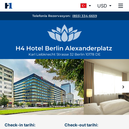
USD
Telefonla Rezervasyon:
(855) 334-6659
H4 Hotel Berlin Alexanderplatz
Karl Liebknecht Strasse 32
Berlin
10178
DE
Check-in tarihi:
Check-out tarihi: