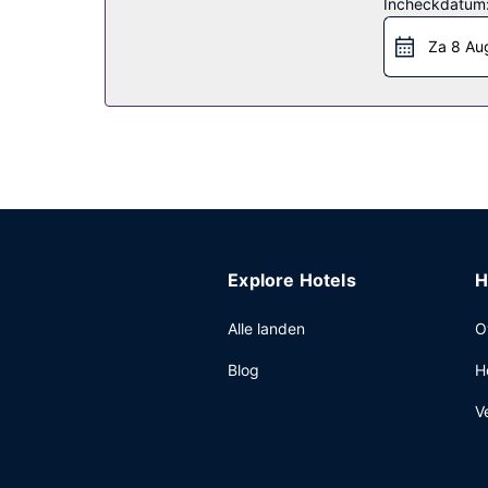
Restaurant
Incheckdatum
Bestel iets lekkers in de koffiebar/het café van d
Za 8 Au
betaling een ontbijtbuffet geserveerd van 06.30 
Overige voorzieningen
Enkele van de voorzieningen zijn een 24-uurs re
Explore Hotels
H
Alle landen
O
Blog
H
V