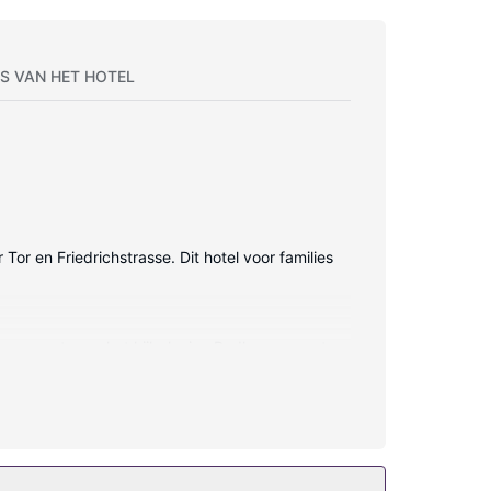
S VAN HET HOTEL
Tor en Friedrichstrasse. Dit hotel voor families
nders zorgt voor het kijkplezier. Badkamers met
 keer per verblijf schoongemaakt.
fi. Andere kenmerken van dit hotel zijn een