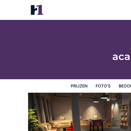
acama Hotel & Hostel Kreuzberg
Prijzen
Foto's
Beoordelingen
Kaart
Hotelfacilit
aca
PRIJZEN
FOTO'S
BEOO