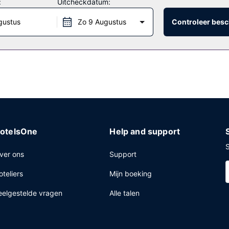
:
Uitcheckdatum:
it hotel of haal iets bij de snackbar/deli. Bestel je favoriete drankj
gustus
Zo 9 Augustus
Controleer besc
uur tot 10.30 uur en in het weekend is dit beschikbaar van 07.00 uur 
ceptie, meertalig personeel en een bagageopslagruimte. Ter plaatse 
otelsOne
Help and support
S
ver ons
Support
oteliers
Mijn boeking
eelgestelde vragen
Alle talen