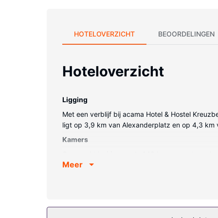
HOTELOVERZICHT
BEOORDELINGEN
Hoteloverzicht
Ligging
Met een verblijf bij acama Hotel & Hostel Kreuzber
ligt op 3,9 km van Alexanderplatz en op 4,3 km v
Kamers
Overnacht in één van de 149 kamers met een ledtel
Meer
een douche zijn voorzien. Bij de voorzieningen 
Algemene voorziening
De accommodatie heeft een terras en een tuin waa
televisie in de gemeenschappelijke ruimte, hulp bi