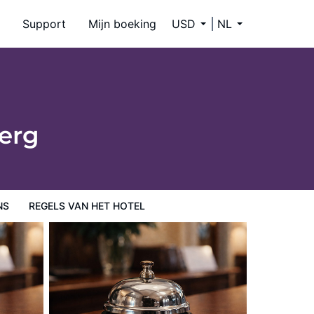
Support
Mijn boeking
USD
NL
berg
NS
REGELS VAN HET HOTEL