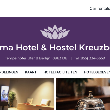
Car rentals
eiten
Hotelgegevens
Regels van het hotel
ma Hotel & Hostel Kreuz
Tempelhofer Ufer 8
Berlijn
10963
DE
Tel.
(855) 334-6659
RDELINGEN
KAART
HOTELFACILITEITEN
HOTELGEGEVE