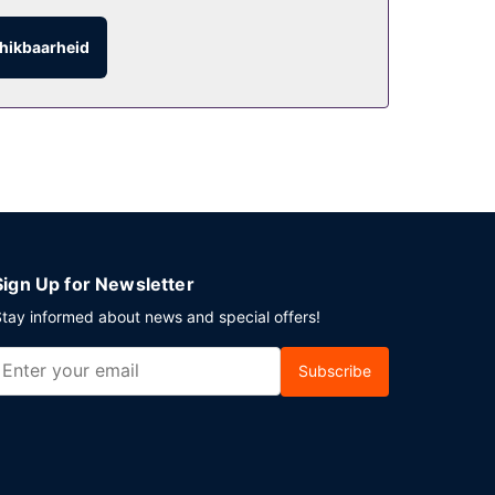
e in een bar/lounge. Op werkdagen wordt er tegen
hikbaarheid
tot 11.00 uur.
heb je parkeerplaatsen.
Sign Up for Newsletter
tay informed about news and special offers!
Subscribe