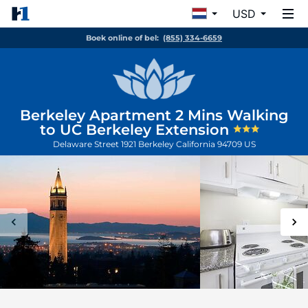
USD
Boek online of bel:
(855) 334-6659
Berkeley Apartment 2 Mins Walking
to UC Berkeley Extension
Delaware Street 1921
Berkeley
California
94709
US