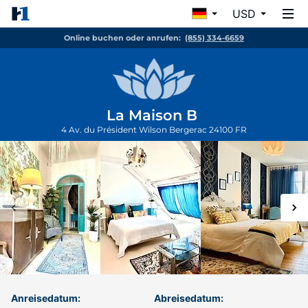
USD
Online buchen oder anrufen:
(855) 334-6659
La Maison B
4 Av. du Président Wilson
Bergerac
24100
FR
Anreisedatum:
Abreisedatum: