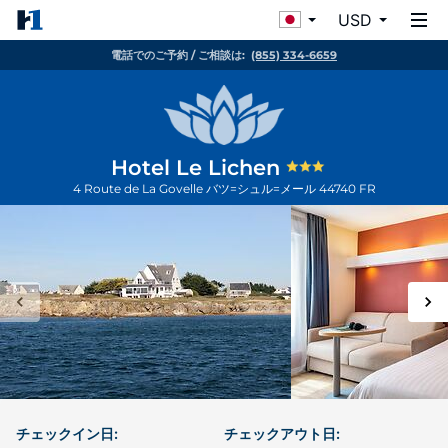
USD
電話でのご予約 / ご相談は:
(855) 334-6659
Hotel Le Lichen
4 Route de La Govelle
バツ=シュル=メール
44740
FR
チェックイン日:
チェックアウト日: