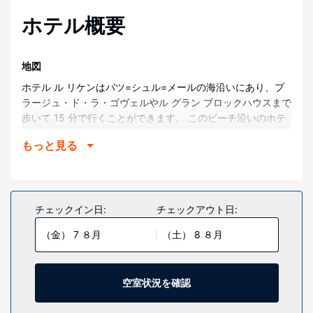
ホテル概要
地図
ホテル ル リケンはバツ=シュル=メールの海沿いにあり、プ
ラージュ・ド・ラ・ゴヴェルやル グラン ブロックハウスまで
歩いて 15 分で行くことができます。 このビーチ沿いのホテ
ルは、ラ ボル ビーチまで 3.6 km、アトランティア - ル パレ
もっと見る
デ コングレ ドゥ ラ ボルまで 5.6 km の場所にあります。
部屋
それぞれ異なる装飾のが施された、全部で 17 室ある客室に
は、ミニバー、薄型テレビなどが備わっており、ゆっくりお
チェックイン日:
チェックアウト日:
くつろぎいただけます。ピロートップのベッドに、高級寝具
（金） 7 ８月
（土） 8 ８月
が付いています。客室ではWiFi (無料)をご利用いただけま
す。浴槽またはシャワーのある専用バスルームには、バスア
メニティ (無料)、ヘアドライヤーが備わっています。
空室状況を確認
施設
テラスや庭園からの眺めを楽しみ、WiFi (無料)などをお使い