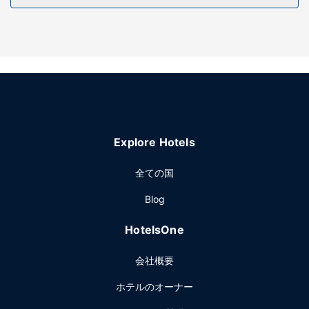
いただけます。その他の設備としてこのホテルでは、コンシ
ェルジュ サービス、託児サービス、ピクニックエリアをご利
用いただけます。
レストラン
便利なホテルのルームサービス (営業時間限定)をご利用いた
だけます。1 日の終わりは、バー / ラウンジで 1 杯飲んで楽
しみましょう。朝食ビュッフェを毎日 8:00 ～ 11:00 までお
召し上がりいただけます (有料)。
Explore Hotels
その他の施設
ビジネスセンター、多言語サービス、荷物保管サービスをお
全ての国
使いいただけます。
Blog
HotelsOne
会社概要
ホテルのオーナー